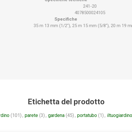
241-20
4078500024105
Specifiche
35 m 13 mm (1/2"), 25 m 15 mm (5/8"), 20 m 19 m
Etichetta del prodotto
rdino
(101)
,
parete
(3)
,
gardena
(45)
,
portatubo
(1)
,
iltuogiardin