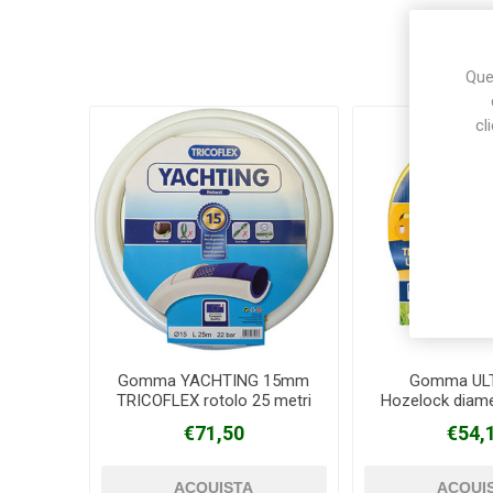
Ques
cl
Gomma YACHTING 15mm
Gomma UL
TRICOFLEX rotolo 25 metri
Hozelock diam
rotolo 25
€71,50
€54,