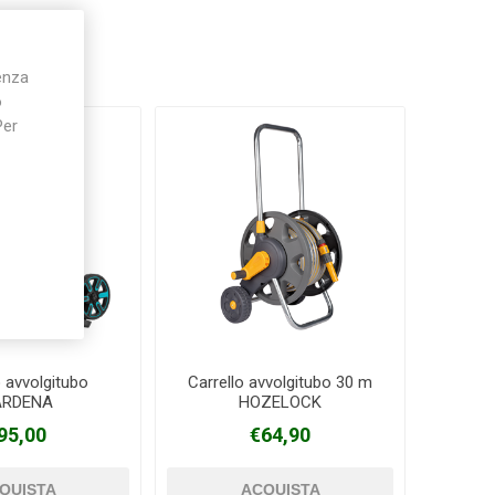
ienza
o
Per
o avvolgitubo
Carrello avvolgitubo 30 m
ARDENA
HOZELOCK
95,00
€64,90