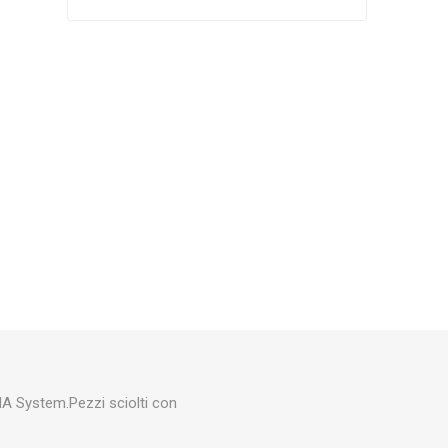
Silky
Stocker
Toro
NA System.Pezzi sciolti con