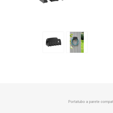
Makita
Mareva
Nardi
Tricoflex
uPower
Vermobil
Portatubo a parete compatt