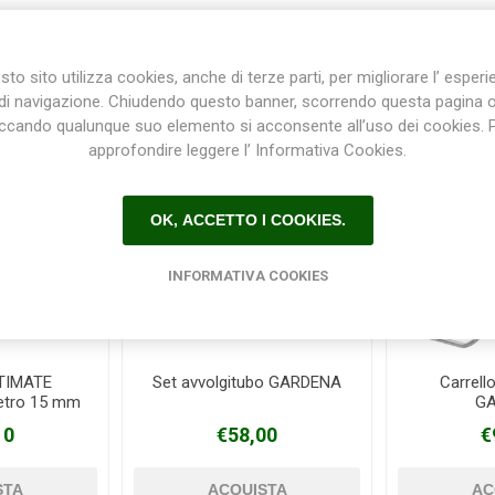
Prodotti correlati
to sito utilizza cookies, anche di terze parti, per migliorare l’ esper
di navigazione. Chiudendo questo banner, scorrendo questa pagina 
iccando qualunque suo elemento si acconsente all’uso dei cookies. 
approfondire leggere l’ Informativa Cookies.
OK, ACCETTO I COOKIES.
INFORMATIVA COOKIES
TIMATE
Set avvolgitubo GARDENA
Carrell
etro 15 mm
G
 metri
10
€58,00
€