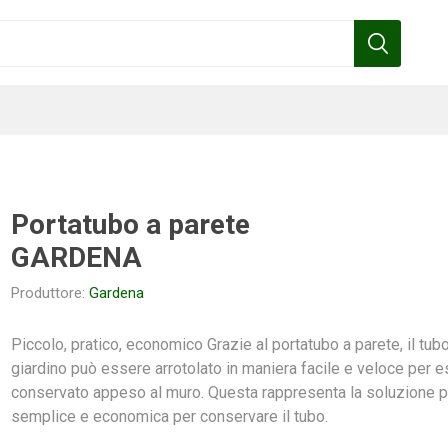
Portatubo a parete
GARDENA
Benza
Bottos
Calpeda
Cofra
Produttore:
Gardena
Piccolo, pratico, economico Grazie al portatubo a parete, il tub
giardino può essere arrotolato in maniera facile e veloce per 
Gardena
Griffon
Gamma
Hozelock
conservato appeso al muro. Questa rappresenta la soluzione p
pennelli
semplice e economica per conservare il tubo.