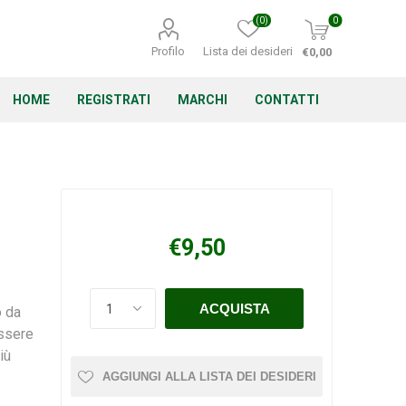
(0)
0
Profilo
Lista dei desideri
€0,00
HOME
REGISTRATI
MARCHI
CONTATTI
Corino Bruna
Echo
Energizer
€9,50
o da
essere
Irritrol
Irritec
Lacogreen
iù
AGGIUNGI ALLA LISTA DEI DESIDERI