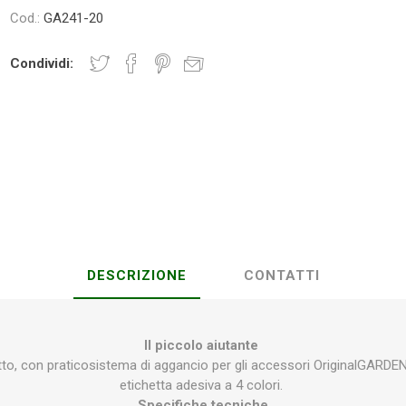
Cod.:
GA241-20
Condividi:
Plasson
Rain Bird
RIV -
Sab
Rubinetteria
Italiana
Velatta S.p.A
Volpi
Originale
DESCRIZIONE
CONTATTI
Il piccolo aiutante
o, con praticosistema di aggancio per gli accessori OriginalGARDE
etichetta adesiva a 4 colori.
Specifiche tecniche