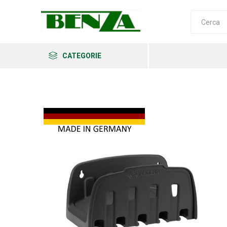
CATEGORIE
Arkema
Ars
Archman
Erba
Felco
Fiskars