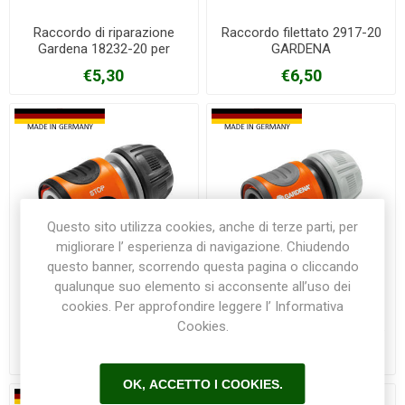
Raccordo di riparazione
Raccordo filettato 2917-20
Gardena 18232-20 per
GARDENA
gomme da 13/15 mm
€5,30
€6,50
Questo sito utilizza cookies, anche di terze parti, per
migliorare l’ esperienza di navigazione. Chiudendo
questo banner, scorrendo questa pagina o cliccando
qualunque suo elemento si acconsente all’uso dei
cookies. Per approfondire leggere l’ Informativa
Raccordo rapido Acqua
Raccordo rapido Gardena
Cookies.
Stop Gardena 18213-20 per
18215-20 per tubo da 13/15
tubo da 13/15mm
mm
€7,60
€6,50
OK, ACCETTO I COOKIES.