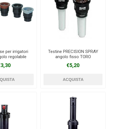
se per irrigatori
Testine PRECISION SPRAY
olo regolabile
angolo fisso TORO
TORO
€3,30
€5,20