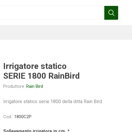
Irrigatore statico
SERIE 1800 RainBird
Benza
Bottos
Calpeda
Cofra
Produttore:
Rain Bird
Irrigatore statico serie 1800 della ditta Rain Bird
Gardena
Griffon
Gamma
Hozelock
Cod.:
1800C2P
pennelli
Sollevamento irrigatore in cm
*