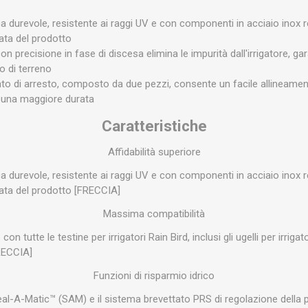
ca durevole, resistente ai raggi UV e con componenti in acciaio inox r
ata del prodotto
con precisione in fase di discesa elimina le impurità dall'irrigatore, g
po di terreno
o di arresto, composto da due pezzi, consente un facile allineamento
e una maggiore durata
Caratteristiche
Affidabilità superiore
ca durevole, resistente ai raggi UV e con componenti in acciaio inox r
rata del prodotto [FRECCIA]
Massima compatibilità
 con tutte le testine per irrigatori Rain Bird, inclusi gli ugelli per irrig
RECCIA]
Funzioni di risparmio idrico
Seal-A-Matic™ (SAM) e il sistema brevettato PRS di regolazione della p