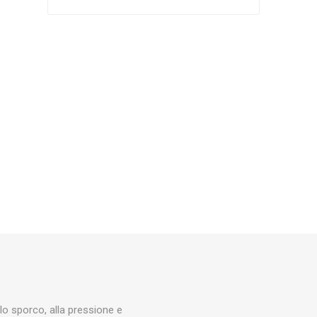
Silky
Stocker
Toro
lo sporco, alla pressione e