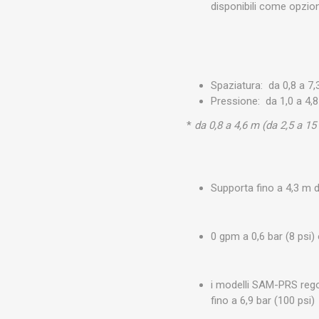
disponibili come opzion
Spaziatura: da 0,8 a 7,3
Pressione: da 1,0 a 4,8
*
da 0,8 a 4,6 m (da 2,5 a 15
Supporta fino a 4,3 m di
0 gpm a 0,6 bar (8 psi)
i modelli SAM-PRS regol
fino a 6,9 bar (100 psi)