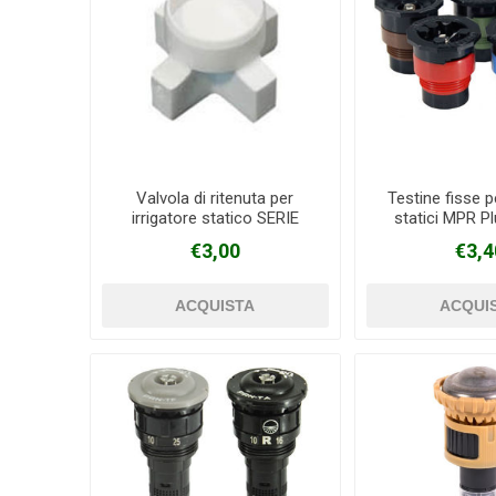
Valvola di ritenuta per
Testine fisse pe
irrigatore statico SERIE
statici MPR P
570Z TORO
fisso 
€3,00
€3,4