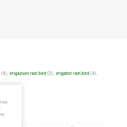
(4)
,
irrigazioni rain bird
(2)
,
irrigatori rain bird
(4)
,
ienza
o
Per