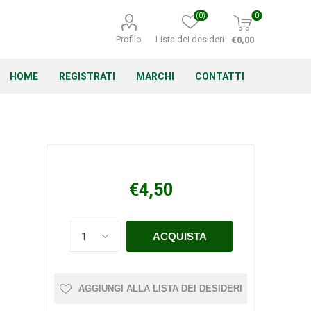
(0)
0
Profilo
Lista dei desideri
€0,00
HOME
REGISTRATI
MARCHI
CONTATTI
Corino Bruna
Echo
Energizer
€4,50
Irritrol
Irritec
Lacogreen
AGGIUNGI ALLA LISTA DEI DESIDERI