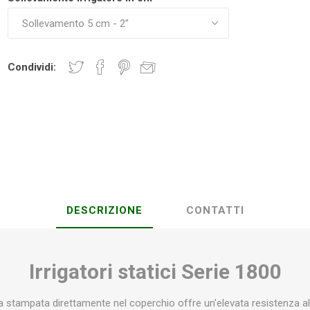
Plasson
Rain Bird
RIV -
Sab
Rubinetteria
Condividi:
Italiana
Velatta S.p.A
Volpi
Originale
DESCRIZIONE
CONTATTI
Irrigatori statici Serie 1800
a stampata direttamente nel coperchio offre un'elevata resistenza al