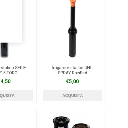
e statico SERIE
Irrigatore statico UNI-
215 TORO
SPRAY RainBird
€4,50
€5,00