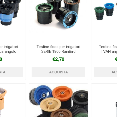
r irrigatori
Testine fisse per irrigatori
Testine fis
lus angolo
SERIE 1800 RainBird
TVAN ang
TORO
0
€2,70