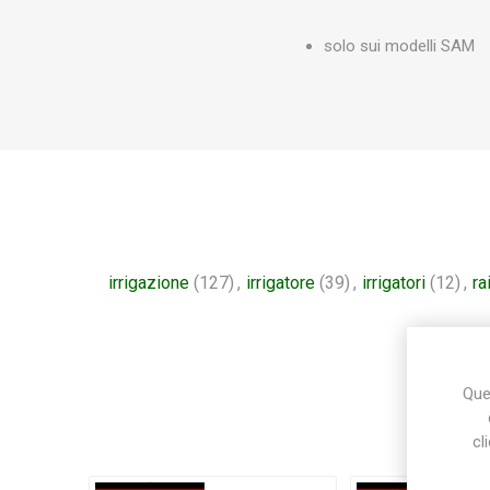
solo sui modelli SAM
irrigazione
(127)
,
irrigatore
(39)
,
irrigatori
(12)
,
ra
Ques
cl