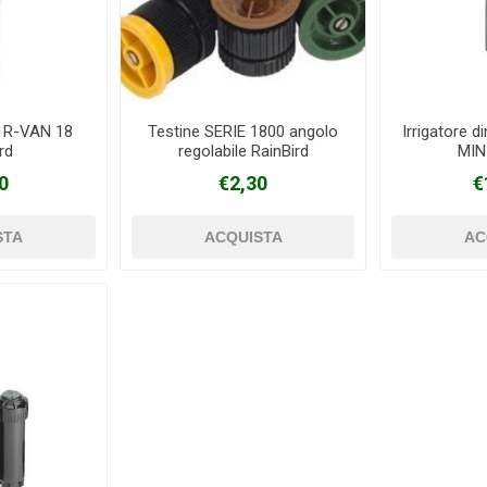
i R-VAN 18
Testine SERIE 1800 angolo
Irrigatore d
rd
regolabile RainBird
MIN
0
€2,30
€