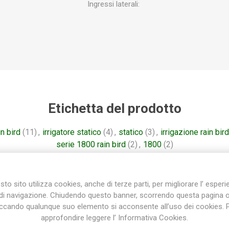
Ingressi laterali:
Etichetta del prodotto
in bird
(11)
,
irrigatore statico
(4)
,
statico
(3)
,
irrigazione rain bird
serie 1800 rain bird
(2)
,
1800
(2)
to sito utilizza cookies, anche di terze parti, per migliorare l’ esper
di navigazione. Chiudendo questo banner, scorrendo questa pagina 
Prodotti correlati
iccando qualunque suo elemento si acconsente all’uso dei cookies. 
approfondire leggere l’ Informativa Cookies.