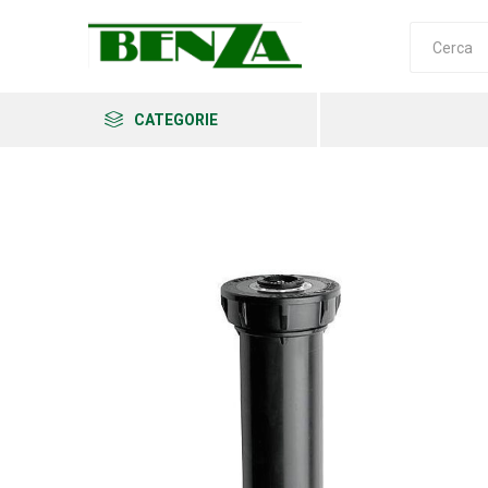
CATEGORIE
Arkema
Ars
Archman
Erba
Felco
Fiskars