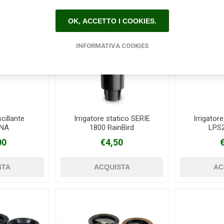
OK, ACCETTO I COOKIES.
INFORMATIVA COOKIES
scillante
Irrigatore statico SERIE
Irrigator
NA
1800 RainBird
LPS
00
€4,50