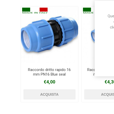
Ques
cl
Raccordo dritto rapido 16
Raccordo gomit
mm PN16 Blue seal
mm PN 16 Bl
€4,00
€4,3