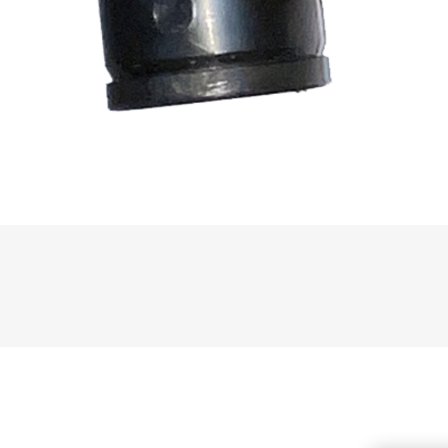
Makita
Mareva
Nardi
Tricoflex
uPower
Vermobil