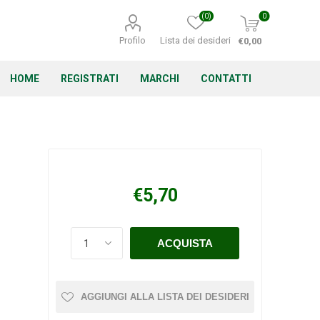
(0)
0
Profilo
Lista dei desideri
€0,00
HOME
REGISTRATI
MARCHI
CONTATTI
Corino Bruna
Echo
Energizer
€5,70
Irritrol
Irritec
Lacogreen
AGGIUNGI ALLA LISTA DEI DESIDERI