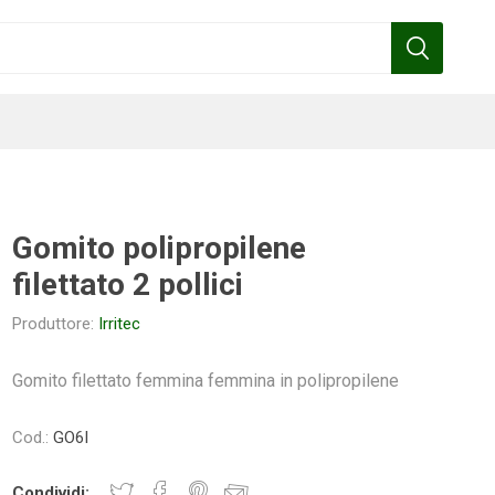
Gomito polipropilene
filettato 2 pollici
Benza
Bottos
Calpeda
Cofra
Produttore:
Irritec
Gomito filettato femmina femmina in polipropilene
Gardena
Griffon
Gamma
Hozelock
Cod.:
GO6I
pennelli
Condividi: