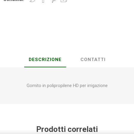
Plasson
Rain Bird
RIV -
Sab
Rubinetteria
Italiana
Velatta S.p.A
DESCRIZIONE
CONTATTI
Volpi
Originale
Gomito in polipropilene HD per irrigazione
Prodotti correlati