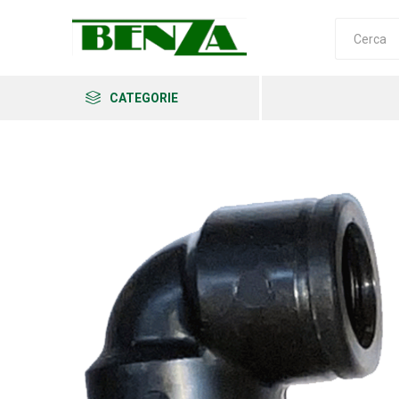
CATEGORIE
Arkema
Ars
Archman
Erba
Felco
Fiskars