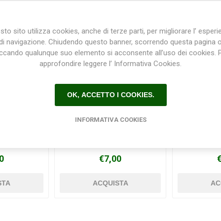
to sito utilizza cookies, anche di terze parti, per migliorare l’ esper
di navigazione. Chiudendo questo banner, scorrendo questa pagina 
iccando qualunque suo elemento si acconsente all’uso dei cookies. 
approfondire leggere l’ Informativa Cookies.
OK, ACCETTO I COOKIES.
INFORMATIVA COOKIES
o rapido 16
Raccordo Tee rapido 16mm
Raccordo fi
ue seal
x 16mm X 16mm PN16 Blue
16 mm P
seal
0
€7,00