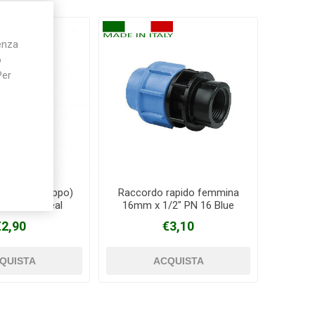
ienza
o
Per
ne linea (tappo)
Raccordo rapido femmina
N16 Blue seal
16mm x 1/2" PN 16 Blue
seal
€2,90
€3,10