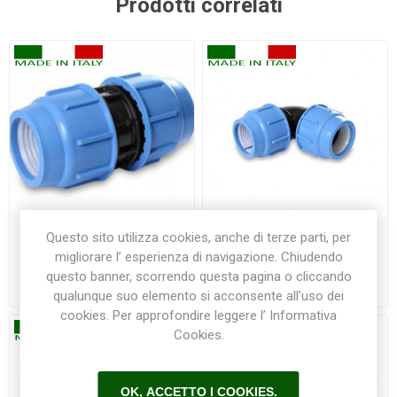
Prodotti correlati
Questo sito utilizza cookies, anche di terze parti, per
Raccordo dritto rapido 16
Raccordo gomito rapido 16
migliorare l’ esperienza di navigazione. Chiudendo
mm PN16 Blue seal
mm PN 16 Blue seal
questo banner, scorrendo questa pagina o cliccando
€4,00
€4,30
qualunque suo elemento si acconsente all’uso dei
cookies. Per approfondire leggere l’ Informativa
Cookies.
OK, ACCETTO I COOKIES.