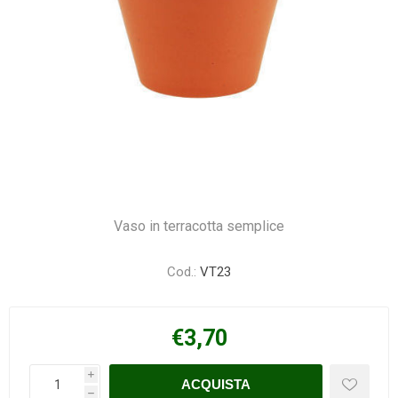
Vaso in terracotta semplice
Cod.:
VT23
€3,70
i
h