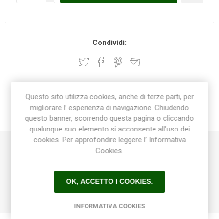
Condividi:
DESCRIZIONE
Questo sito utilizza cookies, anche di terze parti, per
migliorare l’ esperienza di navigazione. Chiudendo
questo banner, scorrendo questa pagina o cliccando
CONTATTI
qualunque suo elemento si acconsente all’uso dei
cookies. Per approfondire leggere l’ Informativa
Cookies.
Linea di vasi che sposa tradizione e modernità.
La ricchezza delle soluzioni lavorative adottate, dalla
“graffiatura” parziale alle diverse tonalità della colorazione, ne
OK, ACCETTO I COOKIES.
fanno elementi ideali per un arredamento di prestigio.
INFORMATIVA COOKIES