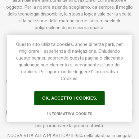
all’ambiente e alle continue innovazioni di cui il settore è
oggetto. Per la nostra azienda scegliamo, da sempre, il meglio
della tecnologia disponibile, la stessa logica vale per la scelta
e la selezione delle materie prime: solo miscele di
polipropilene di primissima qualità.
La nostra offerta è ampia e copre ogni tipo di richiesta, dalle
Questo sito utilizza cookies, anche di terze parti, per
seminiere per l’ortofloricoltura ai coprivaso di tendenza.
migliorare l’ esperienza di navigazione. Chiudendo
Studiamo ogni prodotto per rispondere al meglio alle
questo banner, scorrendo questa pagina o cliccando
necessità finali per le quali viene progettato.
qualunque suo elemento si acconsente all’uso dei
I nostri prodotti sono suddivisi in otto linee: Inerba, Casa,
cookies. Per approfondire leggere l’ Informativa
Natura, Roof, Green Pop, Coltivazione, Fioristi e
Cookies.
Ortofloricoltura. Questa suddivisione ci permette di soddisfare
tanto il floricoltore più esigente quanto il consumatore più
attento alle tendenze del gusto contemporaneo.
OK, ACCETTO I COOKIES.
Ogni prodotto è caratterizzato da un ottimo rapporto qualità
prezzo, questo perché la nostra azienda crede da sempre che
INFORMATIVA COOKIES
la soddisfazione del Cliente sia il migliore biglietto da visita
per promuovere la propria attività.
NUOVA VITA ALLA PLASTICA! Il 95% della plastica impiegata