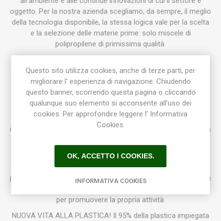
all’ambiente e alle continue innovazioni di cui il settore è
oggetto. Per la nostra azienda scegliamo, da sempre, il meglio
della tecnologia disponibile, la stessa logica vale per la scelta
e la selezione delle materie prime: solo miscele di
polipropilene di primissima qualità.
La nostra offerta è ampia e copre ogni tipo di richiesta, dalle
Questo sito utilizza cookies, anche di terze parti, per
seminiere per l’ortofloricoltura ai coprivaso di tendenza.
migliorare l’ esperienza di navigazione. Chiudendo
Studiamo ogni prodotto per rispondere al meglio alle
questo banner, scorrendo questa pagina o cliccando
necessità finali per le quali viene progettato.
qualunque suo elemento si acconsente all’uso dei
I nostri prodotti sono suddivisi in otto linee: Inerba, Casa,
cookies. Per approfondire leggere l’ Informativa
Natura, Roof, Green Pop, Coltivazione, Fioristi e
Cookies.
Ortofloricoltura. Questa suddivisione ci permette di soddisfare
tanto il floricoltore più esigente quanto il consumatore più
attento alle tendenze del gusto contemporaneo.
OK, ACCETTO I COOKIES.
Ogni prodotto è caratterizzato da un ottimo rapporto qualità
prezzo, questo perché la nostra azienda crede da sempre che
INFORMATIVA COOKIES
la soddisfazione del Cliente sia il migliore biglietto da visita
per promuovere la propria attività.
NUOVA VITA ALLA PLASTICA! Il 95% della plastica impiegata