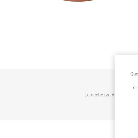
Makita
Mareva
Nardi
Ques
Tricoflex
uPower
Vermobil
cl
La ricchezza delle soluzion