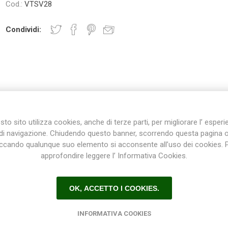
Cod.:
VTSV28
Condividi:
Plasson
Rain Bird
RIV -
Sab
Rubinetteria
Italiana
Velatta S.p.A
DESCRIZIONE
CONTATTI
to sito utilizza cookies, anche di terze parti, per migliorare l’ esper
Volpi
di navigazione. Chiudendo questo banner, scorrendo questa pagina 
Originale
iccando qualunque suo elemento si acconsente all’uso dei cookies. 
Linea di vasi che sposa tradizione e modernità.
approfondire leggere l’ Informativa Cookies.
i lavorative adottate, dalla “graffiatura” parziale alle diverse tonalità
elementi ideali per un arredamento di prestigio.
OK, ACCETTO I COOKIES.
INFORMATIVA COOKIES