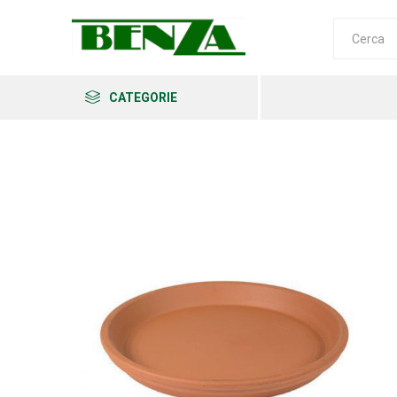
CATEGORIE
Arkema
Ars
Archman
Erba
Felco
Fiskars