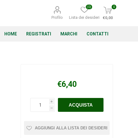
(0)
0
Profilo
Lista dei desideri
€0,00
HOME
REGISTRATI
MARCHI
CONTATTI
Corino Bruna
Echo
Energizer
€6,40
i
h
Irritrol
Irritec
Lacogreen
AGGIUNGI ALLA LISTA DEI DESIDERI