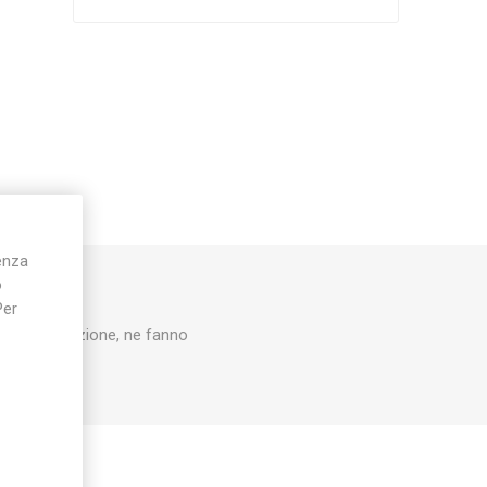
Silky
Stocker
Toro
ienza
o
Per
 della colorazione, ne fanno