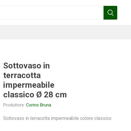
Sottovaso in
terracotta
Benza
Bottos
Calpeda
Cofra
impermeabile
classico Ø 28 cm
Produttore:
Corino Bruna
Gardena
Griffon
Gamma
Hozelock
pennelli
Sottovaso in terracotta impermeabile colore classico