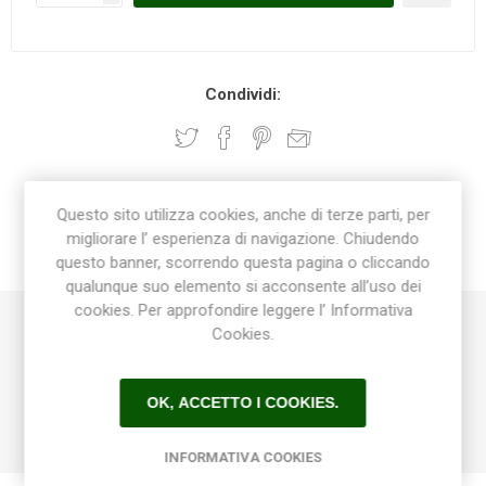
Condividi:
DESCRIZIONE
Questo sito utilizza cookies, anche di terze parti, per
migliorare l’ esperienza di navigazione. Chiudendo
questo banner, scorrendo questa pagina o cliccando
CONTATTI
qualunque suo elemento si acconsente all’uso dei
cookies. Per approfondire leggere l’ Informativa
Cookies.
Linea di vasi che sposa tradizione e modernità.
La ricchezza delle soluzioni lavorative adottate, dalla
“graffiatura” parziale alle diverse tonalità della colorazione, ne
OK, ACCETTO I COOKIES.
fanno elementi ideali per un arredamento di prestigio.
INFORMATIVA COOKIES