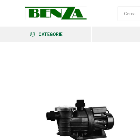
CATEGORIE
Arkema
Ars
Archman
Erba
Felco
Fiskars