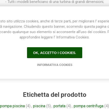
- Tutti i modelli beneficiano di una turbina di grandi dimensioni;
- Asse motore in acciaio inox 304L;
- Cuscinetti resistenti alle alte temperature (DDU C3);
to sito utilizza cookies, anche di terze parti, per migliorare l’ esper
- Protezione motore IP65 classe F;
di navigazione. Chiudendo questo banner, scorrendo questa pagina 
iccando qualunque suo elemento si acconsente all’uso dei cookies. 
di D50 da incollare per tubo rigido (+ 2 conici avvitabili D-32-38 per
approfondire leggere l’ Informativa Cookies.
0,50 cv);
- Pompa comprensiva di cavo di alimentazione di 1,50 m.
OK, ACCETTO I COOKIES.
INFORMATIVA COOKIES
Etichetta del prodotto
pompa piscina
(4)
,
piscina
(5)
,
portata
(4)
,
pompa centrifuga
(4)