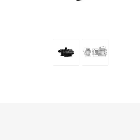
Makita
Mareva
Nardi
Tricoflex
uPower
Vermobil