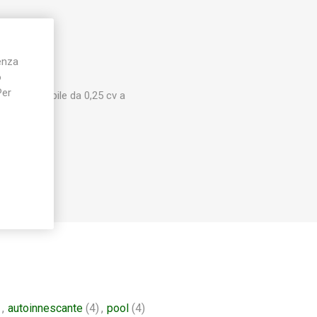
ienza
o
Per
 tubo flessibile da 0,25 cv a
,
autoinnescante
(4)
,
pool
(4)