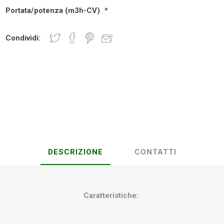
Portata/potenza (m3h-CV)
*
Plasson
Rain Bird
RIV -
Sab
Condividi:
Rubinetteria
Italiana
Velatta S.p.A
Volpi
Originale
DESCRIZIONE
CONTATTI
Caratteristiche: