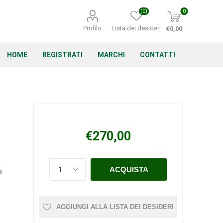
(0)
0
Profilo
Lista dei desideri
€0,00
HOME
REGISTRATI
MARCHI
CONTATTI
Corino Bruna
Echo
Energizer
€270,00
a
Irritrol
Irritec
Lacogreen
AGGIUNGI ALLA LISTA DEI DESIDERI