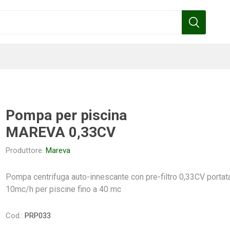
Pompa per piscina
MAREVA 0,33CV
Benza
Bottos
Calpeda
Cofra
Produttore:
Mareva
Pompa centrifuga auto-innescante con pre-filtro 0,33CV portat
10mc/h per piscine fino a 40 mc
Gardena
Griffon
Gamma
Hozelock
pennelli
Cod.:
PRP033