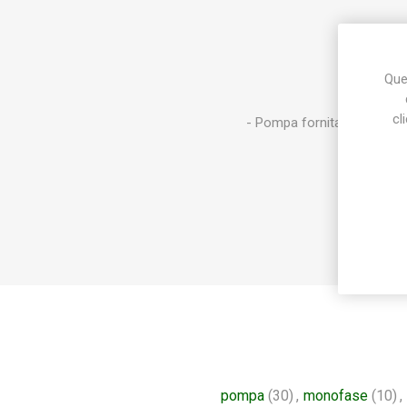
Ques
cl
- Pompa fornita con 2 raccor
pompa
(30)
,
monofase
(10)
,