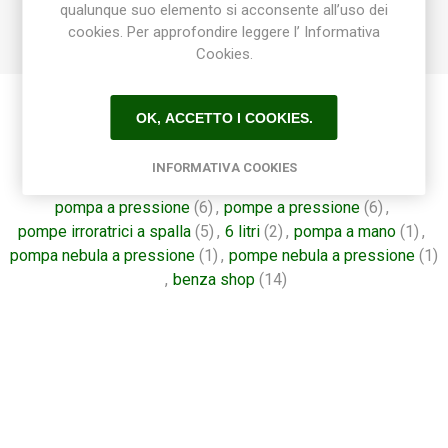
qualunque suo elemento si acconsente all’uso dei
- Valvola di scarico pressione.
cookies. Per approfondire leggere l’ Informativa
Cookies.
OK, ACCETTO I COOKIES.
Etichetta del prodotto
INFORMATIVA COOKIES
benza
(22)
,
pompa
(30)
,
pompe
(26)
,
pompa benza
(4)
,
pompa a pressione
(6)
,
pompe a pressione
(6)
,
pompe irroratrici a spalla
(5)
,
6 litri
(2)
,
pompa a mano
(1)
,
pompa nebula a pressione
(1)
,
pompe nebula a pressione
(1)
,
benza shop
(14)