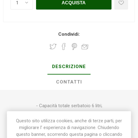
Condividi:
DESCRIZIONE
CONTATTI
- Capacità totale serbatoio 6 litri;
- Pompante in plastica;
Questo sito utilizza cookies, anche di terze parti, per
- Guarnizioni in NBR;
migliorare l’ esperienza di navigazione. Chiudendo
questo banner, scorrendo questa pagina o cliccando
- Lancia in plastica con ugello;