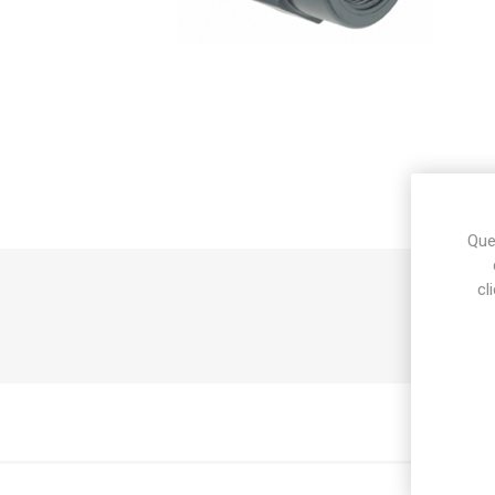
Makita
Mareva
Nardi
Ques
Tricoflex
uPower
Vermobil
cl
Manico