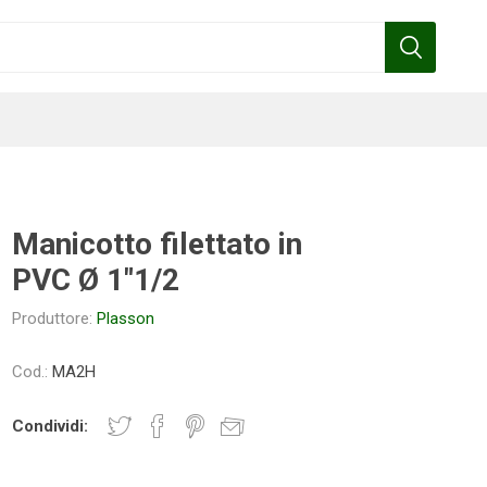
Manicotto filettato in
PVC Ø 1"1/2
Benza
Bottos
Calpeda
Cofra
Produttore:
Plasson
Cod.:
MA2H
Gardena
Griffon
Gamma
Hozelock
Condividi:
pennelli