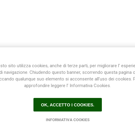
Plasson
Rain Bird
RIV -
Sab
Rubinetteria
Italiana
Velatta S.p.A
DESCRIZIONE
CONTATTI
to sito utilizza cookies, anche di terze parti, per migliorare l’ esper
di navigazione. Chiudendo questo banner, scorrendo questa pagina 
Volpi
iccando qualunque suo elemento si acconsente all’uso dei cookies. 
Originale
approfondire leggere l’ Informativa Cookies.
tto in PVC filettato per impiantistica acqua potabile, piscine. Made i
OK, ACCETTO I COOKIES.
INFORMATIVA COOKIES