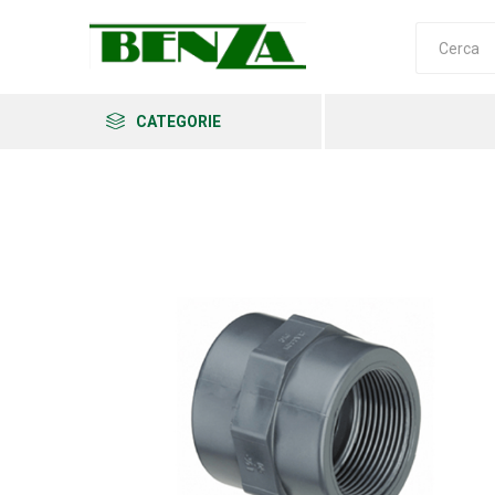
CATEGORIE
Arkema
Ars
Archman
Erba
Felco
Fiskars