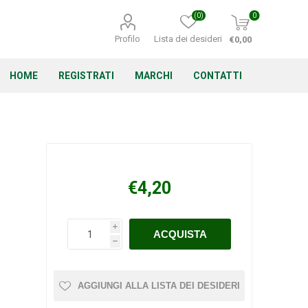
(0)
0
Profilo
Lista dei desideri
€0,00
HOME
REGISTRATI
MARCHI
CONTATTI
Corino Bruna
Echo
Energizer
€4,20
i
h
Irritrol
Irritec
Lacogreen
AGGIUNGI ALLA LISTA DEI DESIDERI