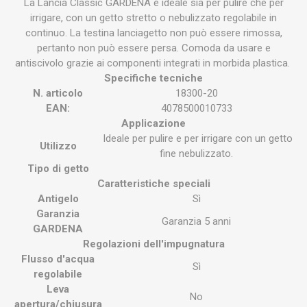
La Lancia Classic GARDENA è ideale sia per pulire che per
irrigare, con un getto stretto o nebulizzato regolabile in
continuo. La testina lanciagetto non può essere rimossa,
pertanto non può essere persa. Comoda da usare e
antiscivolo grazie ai componenti integrati in morbida plastica.
Specifiche tecniche
N. articolo
18300-20
EAN:
4078500010733
Applicazione
Ideale per pulire e per irrigare con un getto
Utilizzo
fine nebulizzato.
Tipo di getto
Caratteristiche speciali
Antigelo
Sì
Garanzia
Garanzia 5 anni
GARDENA
Regolazioni dell'impugnatura
Flusso d'acqua
Sì
regolabile
Leva
No
apertura/chiusura