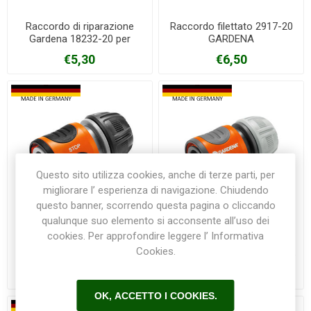
Raccordo di riparazione
Raccordo filettato 2917-20
Gardena 18232-20 per
GARDENA
gomme da 13/15 mm
€5,30
€6,50
Questo sito utilizza cookies, anche di terze parti, per
migliorare l’ esperienza di navigazione. Chiudendo
questo banner, scorrendo questa pagina o cliccando
qualunque suo elemento si acconsente all’uso dei
cookies. Per approfondire leggere l’ Informativa
Raccordo rapido Acqua
Raccordo rapido Gardena
Cookies.
Stop Gardena 18213-20 per
18215-20 per tubo da 13/15
tubo da 13/15mm
mm
€7,60
€6,50
OK, ACCETTO I COOKIES.