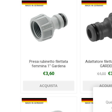
Presa rubinetto filettata
Adattatore filet
femmina 1" Gardena
GARDE
€3,60
€
€4,00
Ques