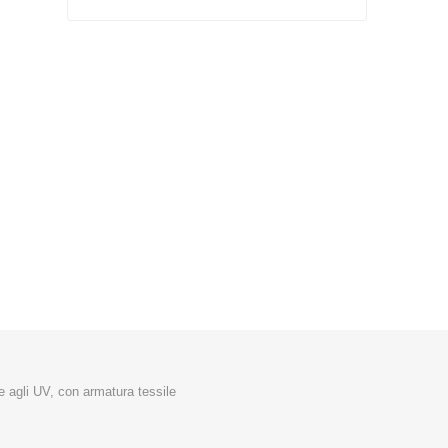
Silky
Stocker
Toro
e agli UV, con armatura tessile