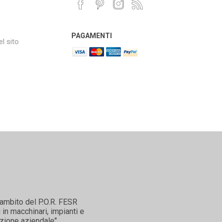
PAGAMENTI
l sito
'ambito del P.O.R. FESR
in macchinari, impianti e
zione aziendale".