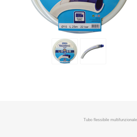
Makita
Mareva
Nardi
Tricoflex
uPower
Vermobil
Tubo flessibile multifunzional