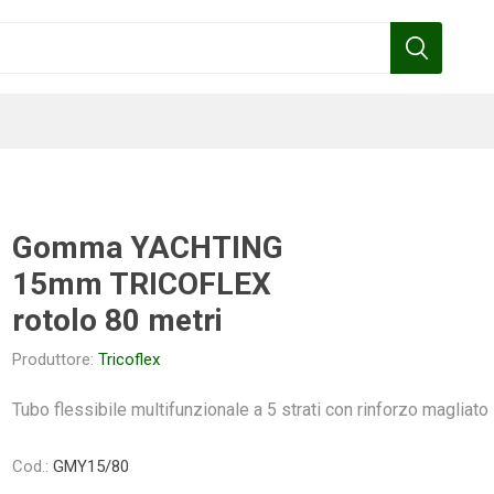
Gomma YACHTING
15mm TRICOFLEX
Benza
Bottos
Calpeda
Cofra
rotolo 80 metri
Produttore:
Tricoflex
Tubo flessibile multifunzionale a 5 strati con rinforzo magliato
Gardena
Griffon
Gamma
Hozelock
pennelli
Cod.:
GMY15/80