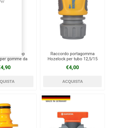
Per
o Acqua Stop
Raccordo portagomma
 per gomme da
Hozelock per tubo 12,5/15
5-15 mm
mm
€4,90
€4,00