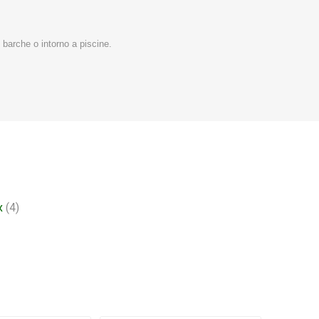
 barche o intorno a piscine.
x
(4)