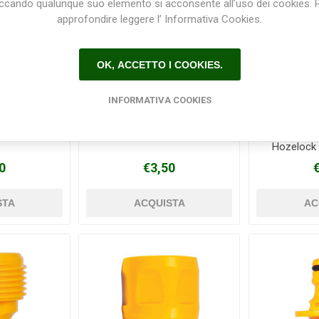
iccando qualunque suo elemento si acconsente all’uso dei cookies. 
approfondire leggere l’ Informativa Cookies.
OK, ACCETTO I COOKIES.
INFORMATIVA COOKIES
20 GARDENA
O-Ring 9mm GARDENA
Raccord
Hozelock
12,
0
€3,50