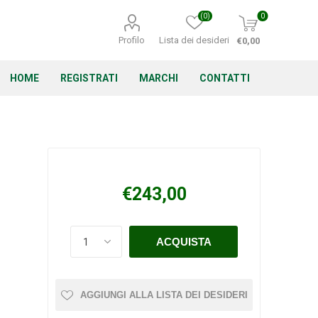
(0)
0
Profilo
Lista dei desideri
€0,00
HOME
REGISTRATI
MARCHI
CONTATTI
Corino Bruna
Echo
Energizer
€243,00
Irritrol
Irritec
Lacogreen
AGGIUNGI ALLA LISTA DEI DESIDERI