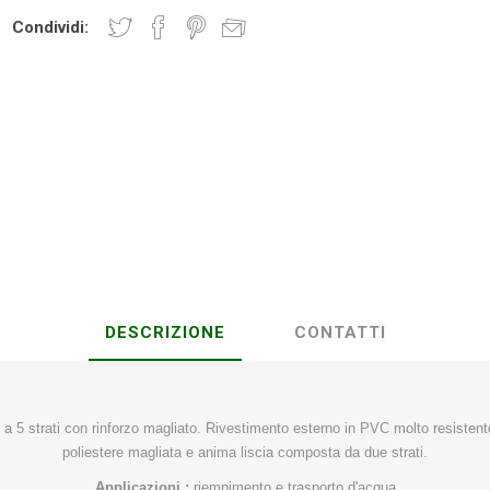
Condividi:
Plasson
Rain Bird
RIV -
Sab
Rubinetteria
Italiana
Velatta S.p.A
Volpi
Originale
DESCRIZIONE
CONTATTI
e a 5 strati con rinforzo magliato. Rivestimento esterno in PVC molto resistent
poliestere magliata e anima liscia composta da due strati.
Applicazioni :
riempimento e trasporto d'acqua