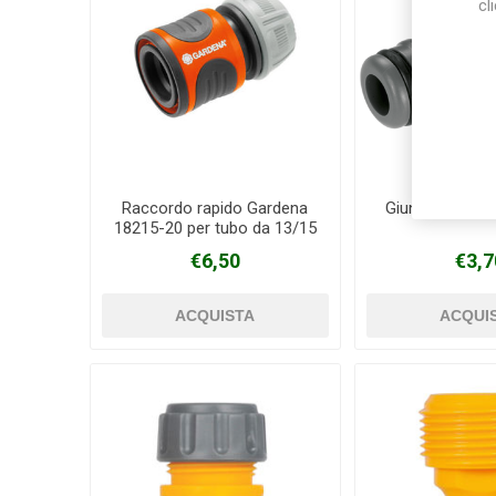
cl
Raccordo rapido Gardena
Giunto 2931-
18215-20 per tubo da 13/15
mm
€6,50
€3,7