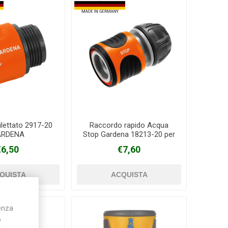
ilettato 2917-20
Raccordo rapido Acqua
ARDENA
Stop Gardena 18213-20 per
tubo da 13/15mm
€6,50
€7,60
ienza
o