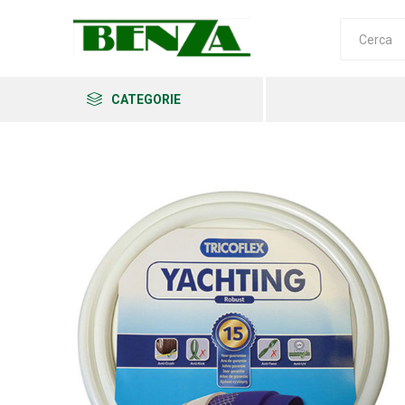
CATEGORIE
Arkema
Ars
Archman
Erba
Felco
Fiskars