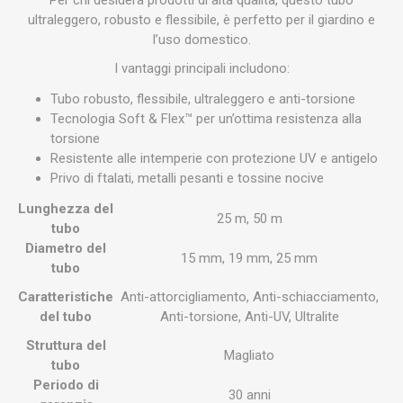
Per chi desidera prodotti di alta qualità, questo tubo
ultraleggero, robusto e flessibile, è perfetto per il giardino e
l’uso domestico.
I vantaggi principali includono:
Tubo robusto, flessibile, ultraleggero e anti-torsione
Tecnologia Soft & Flex™ per un’ottima resistenza alla
torsione
Resistente alle intemperie con protezione UV e antigelo
Privo di ftalati, metalli pesanti e tossine nocive
Lunghezza del
25 m, 50 m
tubo
Diametro del
15 mm, 19 mm, 25 mm
tubo
Caratteristiche
Anti-attorcigliamento, Anti-schiacciamento,
del tubo
Anti-torsione, Anti-UV, Ultralite
Struttura del
Magliato
tubo
Periodo di
30 anni