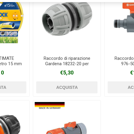
TIMATE
Raccordo di riparazione
Raccordo 
etro 15 mm
Gardena 18232-20 per
976-5
 metri
gomme da 13/15 mm
10
€5,30
€