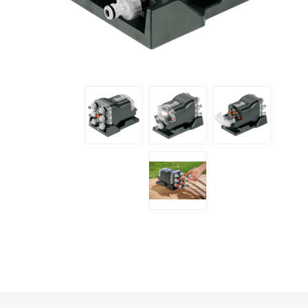
Makita
Mareva
Nardi
Tricoflex
uPower
Vermobil