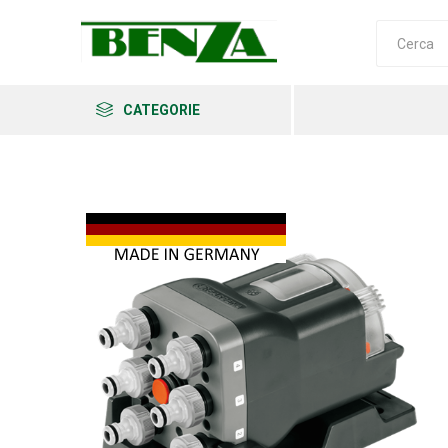
CATEGORIE
Arkema
Ars
Archman
Erba
Felco
Fiskars