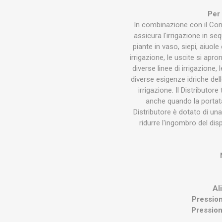
Per 
In combinazione con il Com
assicura l'irrigazione in seq
piante in vaso, siepi, aiuo
irrigazione, le uscite si apr
diverse linee di irrigazione,
diverse esigenze idriche del
irrigazione. Il Distributor
anche quando la portata
Distributore è dotato di una
ridurre l'ingombro del di
Al
Pression
Pression