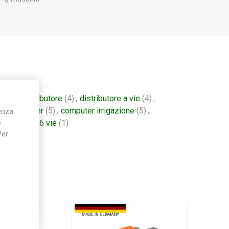
a
(9)
,
distributore
(4)
,
distributore a vie
(4)
,
2)
,
computer
(5)
,
computer irrigazione
(5)
,
ienza
a 6 vie
(1)
,
6 vie
(1)
o
Per