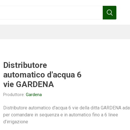
Distributore
automatico d'acqua 6
Benza
Bottos
Calpeda
Cofra
vie GARDENA
Produttore:
Gardena
Distributore automatico d'acqua 6 vie della ditta GARDENA ada
Gardena
Griffon
Gamma
Hozelock
per comandare in sequenza e in automatico fino a 6 linee
pennelli
d’irrigazione