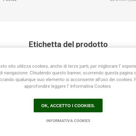
Etichetta del prodotto
ino
(101)
,
giardinaggio
(118)
,
gardena
(45)
,
irrigatore
(39)
,
acqu
13)
,
programmatore
(31)
,
impianti
(22)
,
select
(5)
,
distributori
(
to sito utilizza cookies, anche di terze parti, per migliorare l’ esper
tico
(1)
,
distributore automatico d'acqua
(1)
,
distributore d'acqu
di navigazione. Chiudendo questo banner, scorrendo questa pagina 
iccando qualunque suo elemento si acconsente all’uso dei cookies. 
approfondire leggere l’ Informativa Cookies.
Prodotti correlati
OK, ACCETTO I COOKIES.
INFORMATIVA COOKIES