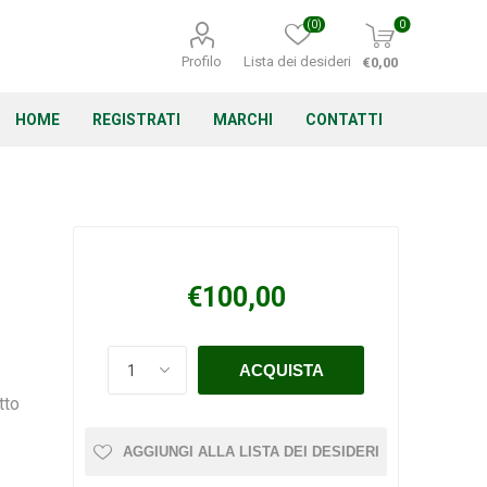
(0)
0
Profilo
Lista dei desideri
€0,00
HOME
REGISTRATI
MARCHI
CONTATTI
Corino Bruna
Echo
Energizer
€100,00
tto
Irritrol
Irritec
Lacogreen
AGGIUNGI ALLA LISTA DEI DESIDERI