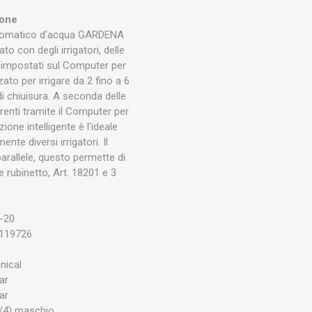
zione
 automatico d'acqua GARDENA
to con degli irrigatori, delle
i impostati sul Computer per
ato per irrigare da 2 fino a 6
 di chiuisura. A seconda delle
renti tramite il Computer per
ione intelligente è l'ideale
e diversi irrigatori. Il
parallele, questo permette di
 rubinetto, Art. 18201 e 3
-20
119726
nical
ar
ar
/4) maschio