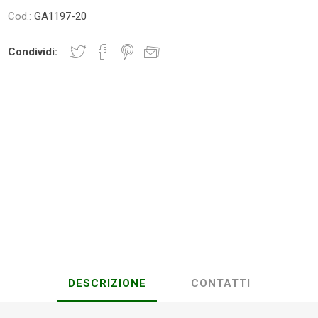
Cod.:
GA1197-20
Condividi:
Plasson
Rain Bird
RIV -
Sab
Rubinetteria
Italiana
Velatta S.p.A
Volpi
Originale
DESCRIZIONE
CONTATTI