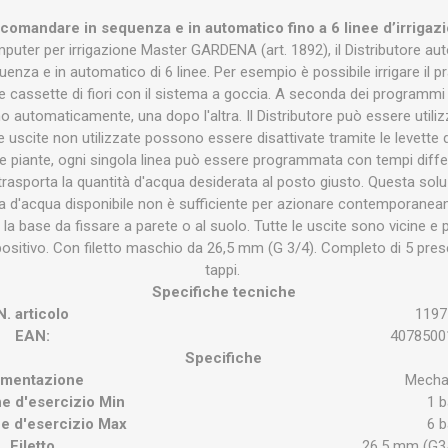
comandare in sequenza e in automatico fino a 6 linee d’irriga
puter per irrigazione Master GARDENA (art. 1892), il Distributore
uenza e in automatico di 6 linee. Per esempio è possibile irrigare il pra
le e cassette di fiori con il sistema a goccia. A seconda dei programm
ono automaticamente, una dopo l'altra. Il Distributore può essere utilizz
 le uscite non utilizzate possono essere disattivate tramite le levette
le piante, ogni singola linea può essere programmata con tempi diffe
e trasporta la quantità d'acqua desiderata al posto giusto. Questa soluz
 d'acqua disponibile non è sufficiente per azionare contemporaneament
 la base da fissare a parete o al suolo. Tutte le uscite sono vicine e 
spositivo. Con filetto maschio da 26,5 mm (G 3/4). Completo di 5 prese
tappi.
Specifiche tecniche
N. articolo
1197
EAN:
4078500
Specifiche
imentazione
Mecha
e d'esercizio Min
1 b
e d'esercizio Max
6 b
Filetto
26.5 mm (G3