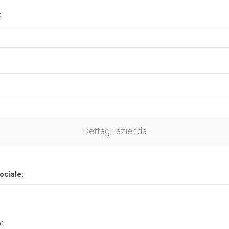
:
Plasson
Rain Bird
RIV -
Sab
Rubinetteria
Italiana
Velatta S.p.A
Volpi
Dettagli azienda
Originale
ociale:
A: