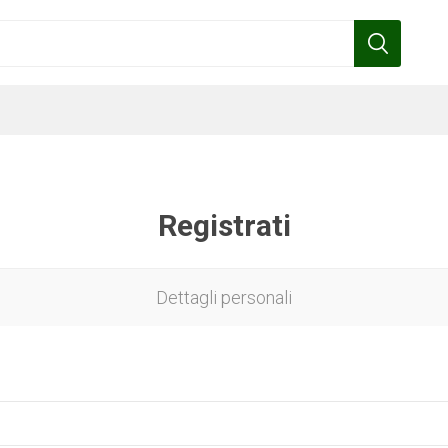
Registrati
Benza
Bottos
Calpeda
Cofra
Dettagli personali
Gardena
Griffon
Gamma
Hozelock
pennelli