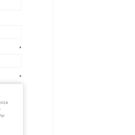
*
*
ienza
*
o
Per
*