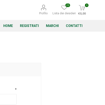
(0)
0
Profilo
Lista dei desideri
€0,00
HOME
REGISTRATI
MARCHI
CONTATTI
Corino Bruna
Echo
Energizer
*
Irritrol
Irritec
Lacogreen