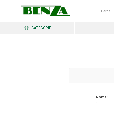
CATEGORIE
Arkema
Ars
Archman
Nome:
Erba
Felco
Fiskars