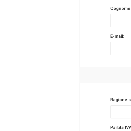
Cognome
Makita
Mareva
Nardi
E-mail:
Tricoflex
uPower
Vermobil
Ragione s
Partita IV