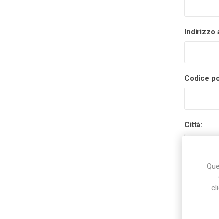
Indirizzo 
Codice po
Città:
Ques
Nazione:
cl
Stato/prov