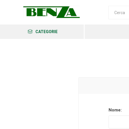
CATEGORIE
Arkema
Ars
Archman
Nome:
Erba
Felco
Fiskars