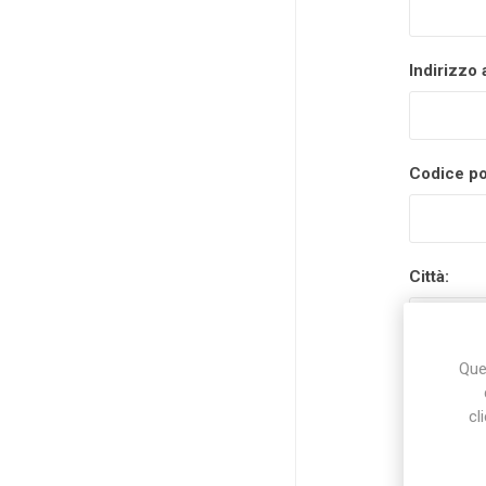
Indirizzo 
Codice po
Città:
Ques
Nazione:
cl
Stato/prov