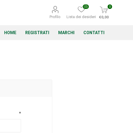
(0)
0
Profilo
Lista dei desideri
€0,00
HOME
REGISTRATI
MARCHI
CONTATTI
Corino Bruna
Echo
Energizer
*
Irritrol
Irritec
Lacogreen