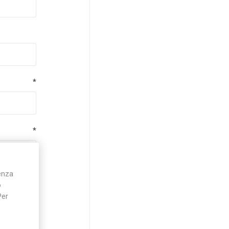
*
*
ienza
*
o
Per
*