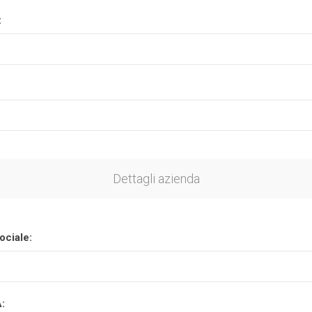
:
Plasson
Rain Bird
RIV -
Sab
Rubinetteria
Italiana
Velatta S.p.A
Volpi
Dettagli azienda
Originale
ociale:
A: