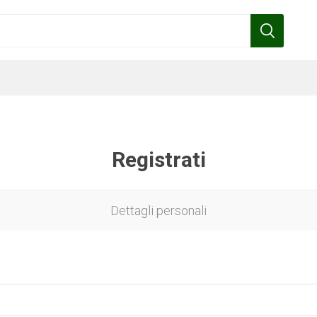
Registrati
Benza
Bottos
Calpeda
Cofra
Dettagli personali
Gardena
Griffon
Gamma
Hozelock
pennelli