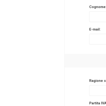
Cognome
Makita
Mareva
Nardi
E-mail:
Tricoflex
uPower
Vermobil
Ragione s
Partita IV