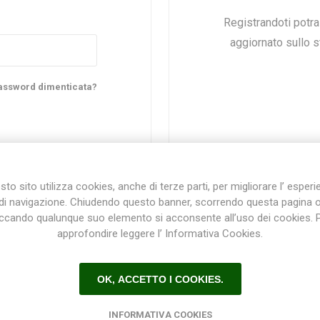
Registrandoti potr
aggiornato sullo st
Plasson
Rain Bird
RIV -
Sab
Rubinetteria
Italiana
assword dimenticata?
Velatta S.p.A
Volpi
to sito utilizza cookies, anche di terze parti, per migliorare l’ esper
Originale
di navigazione. Chiudendo questo banner, scorrendo questa pagina 
iccando qualunque suo elemento si acconsente all’uso dei cookies. 
approfondire leggere l’ Informativa Cookies.
Registrazione / Login
OK, ACCETTO I COOKIES.
Registrati e accedi al sito per ottenere l'esperienza migliore e ottenere tutti i vantaggi.
INFORMATIVA COOKIES