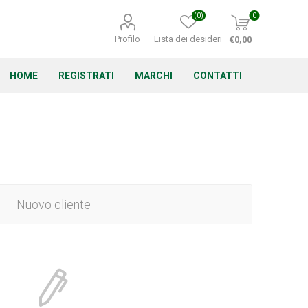
(0)
0
Profilo
Lista dei desideri
€0,00
HOME
REGISTRATI
MARCHI
CONTATTI
Corino Bruna
Echo
Energizer
Nuovo cliente
Irritrol
Irritec
Lacogreen