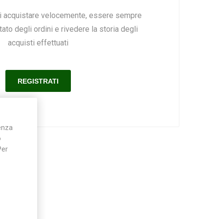
ai acquistare velocemente, essere sempre
ato degli ordini e rivedere la storia degli
Silky
Stocker
Toro
acquisti effettuati
ienza
o
Per