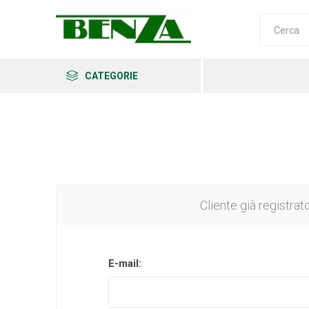
CATEGORIE
Arkema
Ars
Archman
Cliente già registrat
E-mail:
Erba
Felco
Fiskars