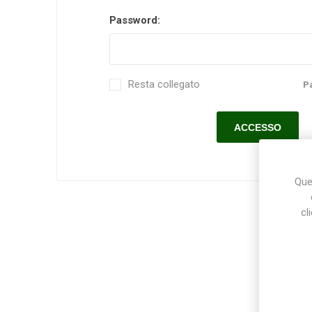
Password:
Makita
Mareva
Nardi
Resta collegato
P
Tricoflex
uPower
Vermobil
Ques
cl