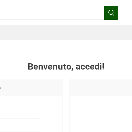
Benvenuto, accedi!
Benza
Bottos
Calpeda
Cofra
o
Gardena
Griffon
Gamma
Hozelock
pennelli