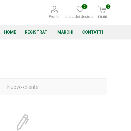
(0)
0
Profilo
Lista dei desideri
€0,00
HOME
REGISTRATI
MARCHI
CONTATTI
Corino Bruna
Echo
Energizer
Nuovo cliente
Irritrol
Irritec
Lacogreen