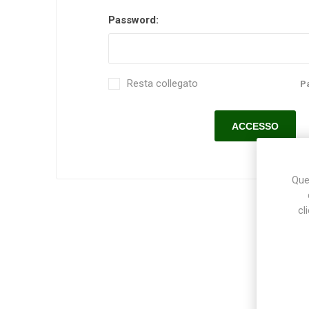
Password:
Makita
Mareva
Nardi
Resta collegato
P
Tricoflex
uPower
Vermobil
Ques
cl