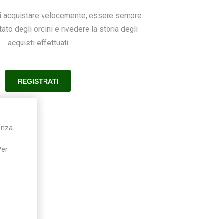
ai acquistare velocemente, essere sempre
ato degli ordini e rivedere la storia degli
Silky
Stocker
Toro
acquisti effettuati
ienza
o
Per