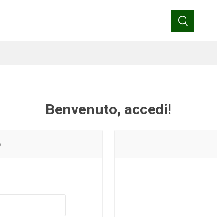
Benvenuto, accedi!
Benza
Bottos
Calpeda
Cofra
o
Gardena
Griffon
Gamma
Hozelock
pennelli