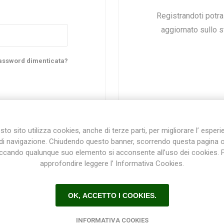
Registrandoti potr
aggiornato sullo st
Plasson
Rain Bird
RIV -
Sab
Rubinetteria
Italiana
assword dimenticata?
Velatta S.p.A
Volpi
to sito utilizza cookies, anche di terze parti, per migliorare l’ esper
Originale
di navigazione. Chiudendo questo banner, scorrendo questa pagina 
iccando qualunque suo elemento si acconsente all’uso dei cookies. 
approfondire leggere l’ Informativa Cookies.
Registrazione / Login
OK, ACCETTO I COOKIES.
Registrati e accedi al sito per ottenere l'esperienza migliore e ottenere tutti i vantaggi.
INFORMATIVA COOKIES