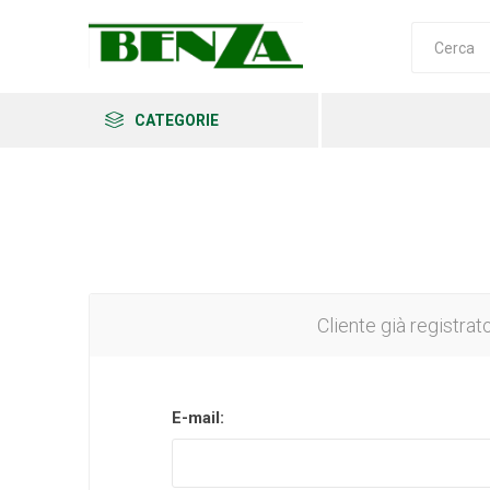
CATEGORIE
Arkema
Ars
Archman
Cliente già registrat
E-mail:
Erba
Felco
Fiskars