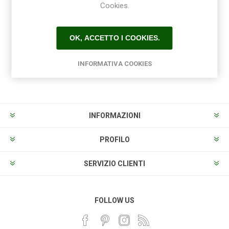
Cookies.
Ricevi la newsletter
OK, ACCETTO I COOKIES.
INFORMATIVA COOKIES
Sottoscrivi
Annulla la sottoscrizione
INFORMAZIONI
PROFILO
SERVIZIO CLIENTI
FOLLOW US