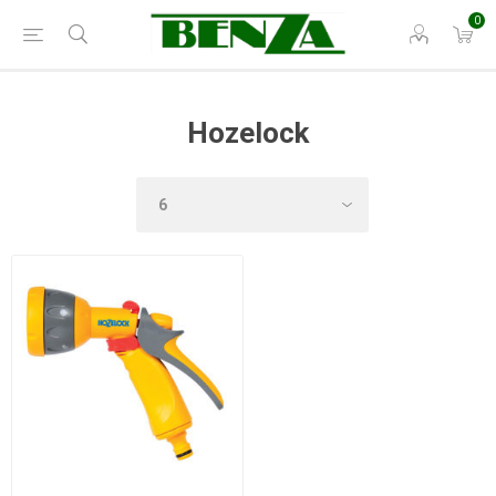
0
Hozelock