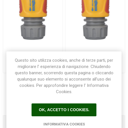
Raccordo Acqua Stop
Raccordo Acqua Stop
Hozelock per gomme da
Hozelock per gomme da 19
Questo sito utilizza cookies, anche di terze parti, per
12,5-15 mm
mm
migliorare l’ esperienza di navigazione. Chiudendo
€4,90
€5,80
questo banner, scorrendo questa pagina o cliccando
qualunque suo elemento si acconsente all’uso dei
cookies. Per approfondire leggere l’ Informativa
Cookies.
1
2
3
4
5
OK, ACCETTO I COOKIES.
Categorie
INFORMATIVA COOKIES