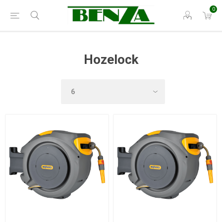
0
Hozelock