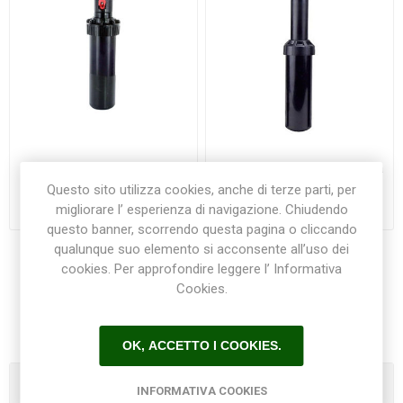
Irrigatore dinamico a turbina
Irrigatore dinamico a turbina
MINI 8 TORO
T5-RS TORO
Questo sito utilizza cookies, anche di terze parti, per
migliorare l’ esperienza di navigazione. Chiudendo
€16,90
€22,50
questo banner, scorrendo questa pagina o cliccando
qualunque suo elemento si acconsente all’uso dei
cookies. Per approfondire leggere l’ Informativa
Cookies.
1
2
3
OK, ACCETTO I COOKIES.
Categorie
INFORMATIVA COOKIES