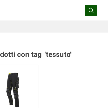
dotti con tag "tessuto"
Benza
Bottos
Calpeda
Cofra
Gardena
Griffon
Gamma
Hozelock
pennelli