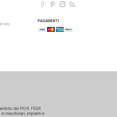
PAGAMENTI
l sito
'ambito del P.O.R. FESR
in macchinari, impianti e