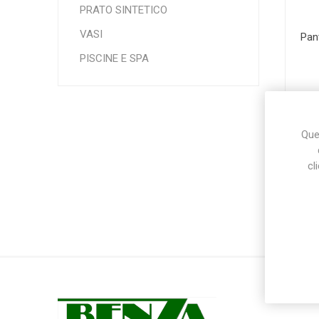
PRATO SINTETICO
VASI
Pan
Makita
Mareva
Nardi
PISCINE E SPA
Ques
cl
Tricoflex
uPower
Vermobil