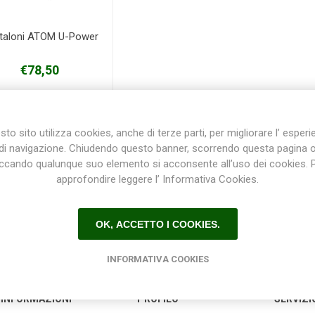
taloni ATOM U-Power
Plasson
Rain Bird
RIV -
Sab
Rubinetteria
€78,50
Italiana
Velatta S.p.A
to sito utilizza cookies, anche di terze parti, per migliorare l’ esper
di navigazione. Chiudendo questo banner, scorrendo questa pagina 
iccando qualunque suo elemento si acconsente all’uso dei cookies. 
Volpi
approfondire leggere l’ Informativa Cookies.
Originale
OK, ACCETTO I COOKIES.
INFORMATIVA COOKIES
INFORMAZIONI
PROFILO
SERVIZI