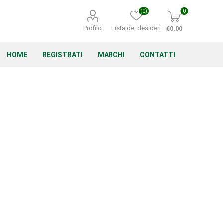
(0)
0
Profilo
Lista dei desideri
€0,00
HOME
REGISTRATI
MARCHI
CONTATTI
Corino Bruna
Echo
Energizer
Irritrol
Irritec
Lacogreen