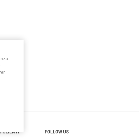
Silky
Stocker
Toro
ienza
o
Per
O CLIENTI
FOLLOW US