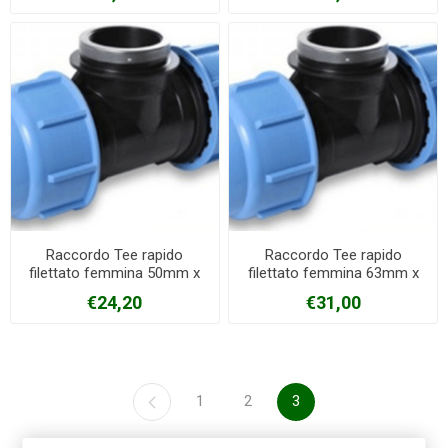
Raccordo Tee rapido
Raccordo Tee rapido
filettato femmina 50mm x
filettato femmina 63mm x
1"1/2 x 50mm PN16 Blue
2" x 63mm PN16 Blue seal
€24,20
€31,00
seal
1
2
3