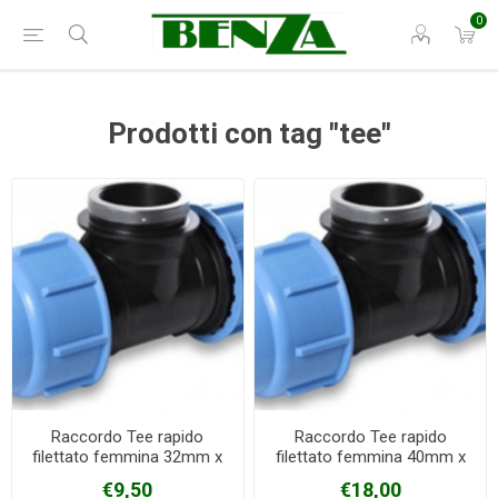
0
Prodotti con tag "tee"
Raccordo Tee rapido
Raccordo Tee rapido
filettato femmina 32mm x
filettato femmina 40mm x
1" x 32mm PN16 Blue seal
1"1/4 x 40mm PN16 Blue
€9,50
€18,00
seal