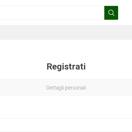
Registrati
Benza
Bottos
Calpeda
Cofra
Dettagli personali
Gardena
Griffon
Gamma
Hozelock
pennelli