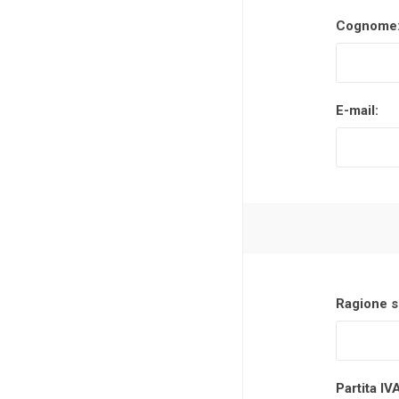
Cognome
Makita
Mareva
Nardi
E-mail:
Tricoflex
uPower
Vermobil
Ragione s
Partita IV