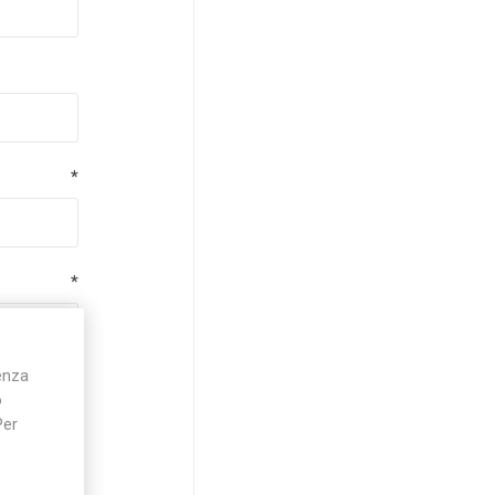
*
*
ienza
*
o
Per
*