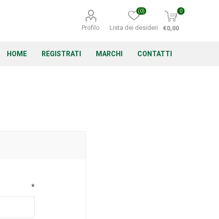
(0)
0
Profilo
Lista dei desideri
€0,00
HOME
REGISTRATI
MARCHI
CONTATTI
Corino Bruna
Echo
Energizer
*
Irritrol
Irritec
Lacogreen