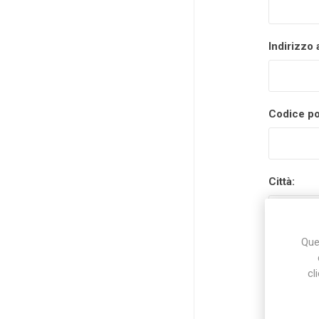
Indirizzo 
Codice po
Città:
Ques
Nazione:
cl
Stato/prov