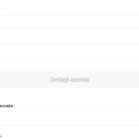
:
Plasson
Rain Bird
RIV -
Sab
Rubinetteria
Italiana
Velatta S.p.A
Volpi
Dettagli azienda
Originale
ociale:
A: