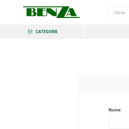
CATEGORIE
Arkema
Ars
Archman
Nome:
Erba
Felco
Fiskars