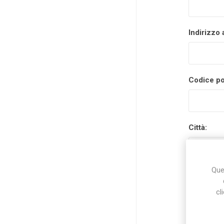
Indirizzo 
Codice po
Città:
Ques
Nazione:
cl
Stato/prov