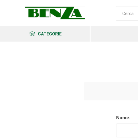
CATEGORIE
Arkema
Ars
Archman
Nome:
Erba
Felco
Fiskars