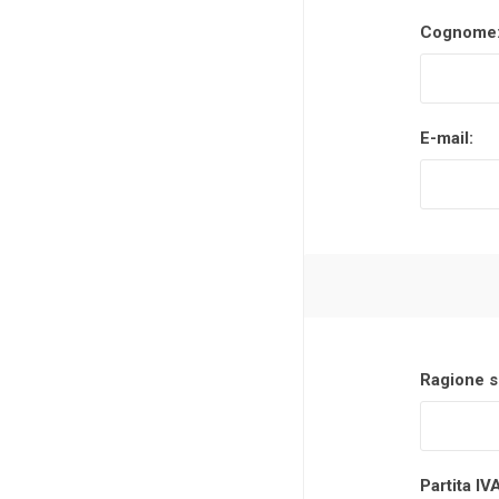
Cognome
Makita
Mareva
Nardi
E-mail:
Tricoflex
uPower
Vermobil
Ragione s
Partita IV