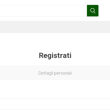
Registrati
Benza
Bottos
Calpeda
Cofra
Dettagli personali
Gardena
Griffon
Gamma
Hozelock
pennelli