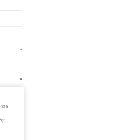
*
*
ienza
*
o
Per
*