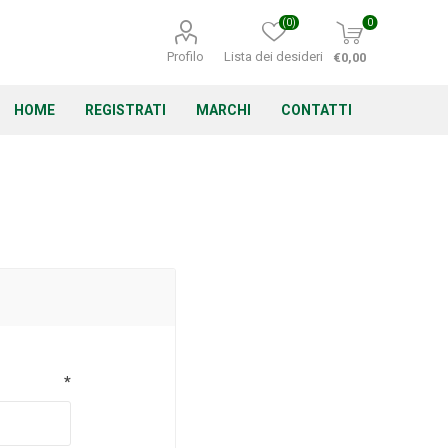
(0)
0
Profilo
Lista dei desideri
€0,00
HOME
REGISTRATI
MARCHI
CONTATTI
Corino Bruna
Echo
Energizer
*
Irritrol
Irritec
Lacogreen