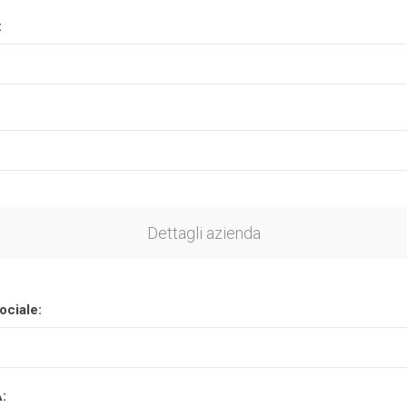
:
Plasson
Rain Bird
RIV -
Sab
Rubinetteria
Italiana
Velatta S.p.A
Volpi
Dettagli azienda
Originale
ociale:
A: