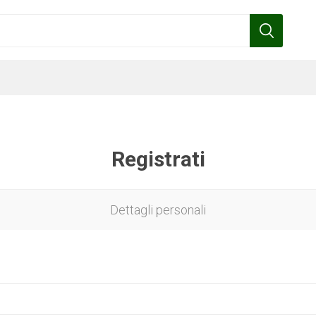
Registrati
Benza
Bottos
Calpeda
Cofra
Dettagli personali
Gardena
Griffon
Gamma
Hozelock
pennelli