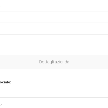
:
Plasson
Rain Bird
RIV -
Sab
Rubinetteria
Italiana
Velatta S.p.A
Volpi
Dettagli azienda
Originale
ociale:
A: