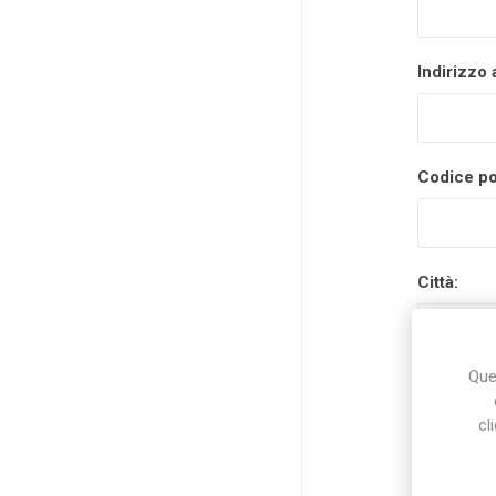
Indirizzo 
Codice po
Città:
Ques
Nazione:
cl
Stato/prov