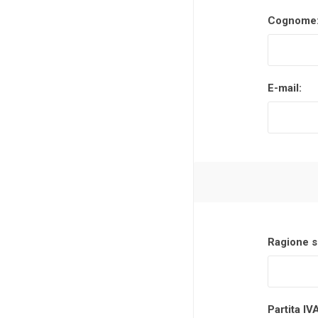
Cognome
Makita
Mareva
Nardi
E-mail:
Tricoflex
uPower
Vermobil
Ragione s
Partita IV