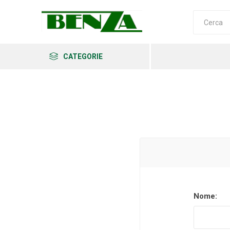
CATEGORIE
Arkema
Ars
Archman
Nome:
Erba
Felco
Fiskars