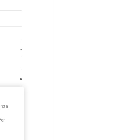
*
*
ienza
*
o
Per
*