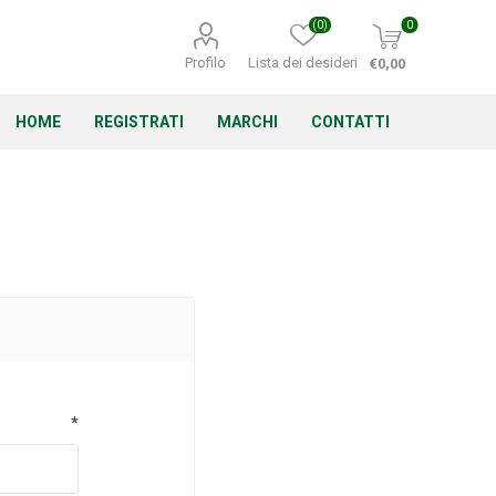
(0)
0
Profilo
Lista dei desideri
€0,00
HOME
REGISTRATI
MARCHI
CONTATTI
Corino Bruna
Echo
Energizer
*
Irritrol
Irritec
Lacogreen