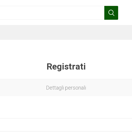
Registrati
Benza
Bottos
Calpeda
Cofra
Dettagli personali
Gardena
Griffon
Gamma
Hozelock
pennelli