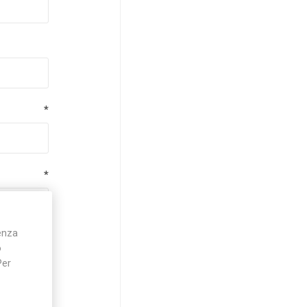
*
*
ienza
*
o
Per
*