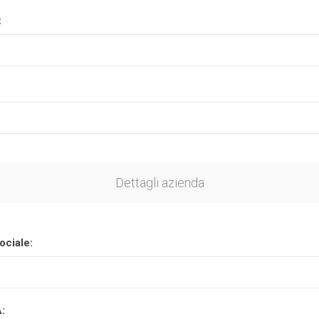
:
Plasson
Rain Bird
RIV -
Sab
Rubinetteria
Italiana
Velatta S.p.A
Volpi
Dettagli azienda
Originale
ociale:
A: