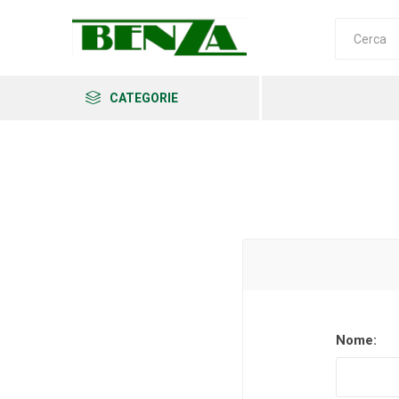
CATEGORIE
Arkema
Ars
Archman
Nome:
Erba
Felco
Fiskars