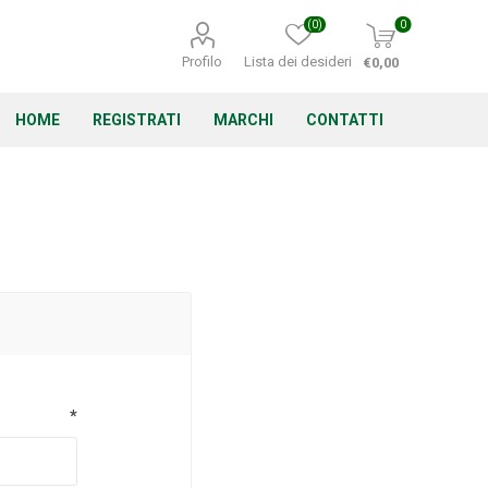
(0)
0
Profilo
Lista dei desideri
€0,00
HOME
REGISTRATI
MARCHI
CONTATTI
Corino Bruna
Echo
Energizer
*
Irritrol
Irritec
Lacogreen