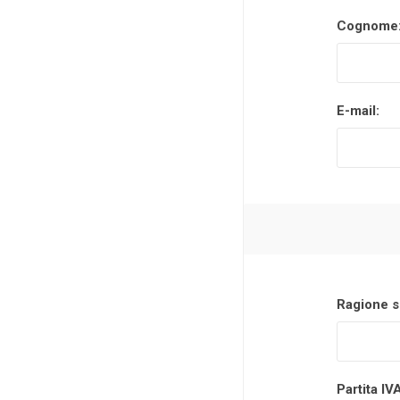
Cognome
Makita
Mareva
Nardi
E-mail:
Tricoflex
uPower
Vermobil
Ragione s
Partita IV