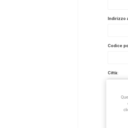
Indirizzo 
Codice po
Città:
Ques
Nazione:
cl
Stato/prov