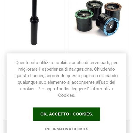
Irrigatore statico UNI-
Testine fisse per irrigatori
SPRAY RainBird
SERIE 1800 RainBird
Questo sito utilizza cookies, anche di terze parti, per
migliorare l’ esperienza di navigazione. Chiudendo
€5,00
€2,70
questo banner, scorrendo questa pagina o cliccando
qualunque suo elemento si acconsente all’uso dei
cookies. Per approfondire leggere l’ Informativa
Cookies.
1
2
3
4
OK, ACCETTO I COOKIES.
Categorie
INFORMATIVA COOKIES