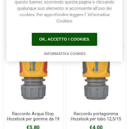
questo banner, scorrendo questa pagina o cliccando
qualunque suo elemento si acconsente all’uso dei
cookies. Per approfondire leggere l’ Informativa
Cookies.
O-Ring 9mm GARDENA
Raccordo Acqua Stop
Hozelock per gomme da
12,5-15 mm
€3,50
€4,90
OK, ACCETTO I COOKIES.
INFORMATIVA COOKIES
Raccordo Acqua Stop
Raccordo portagomma
Hozelock per gomme da 19
Hozelock per tubo 12,5/15
mm
mm
€5,80
€4,00