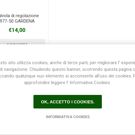
lvola di regolazione
977-50 GARDENA
Plasson
Rain Bird
RIV -
Sab
Rubinetteria
€14,00
Italiana
Velatta S.p.A
to sito utilizza cookies, anche di terze parti, per migliorare l’ esper
di navigazione. Chiudendo questo banner, scorrendo questa pagina 
Volpi
iccando qualunque suo elemento si acconsente all’uso dei cookies. 
6
7
8
Originale
approfondire leggere l’ Informativa Cookies.
OK, ACCETTO I COOKIES.
INFORMATIVA COOKIES