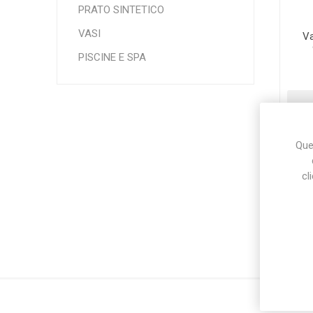
PRATO SINTETICO
VASI
Va
Makita
Mareva
Nardi
PISCINE E SPA
Ques
Tricoflex
uPower
Vermobil
cl