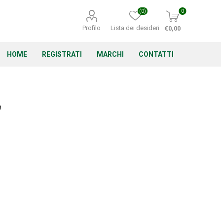
(0)
0
Profilo
Lista dei desideri
€0,00
HOME
REGISTRATI
MARCHI
CONTATTI
"
Corino Bruna
Echo
Energizer
Irritrol
Irritec
Lacogreen