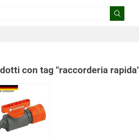
dotti con tag "raccorderia rapida
Benza
Bottos
Calpeda
Cofra
Gardena
Griffon
Gamma
Hozelock
pennelli