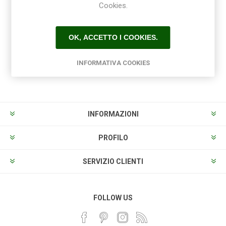
Cookies.
Ricevi la newsletter
OK, ACCETTO I COOKIES.
INFORMATIVA COOKIES
Sottoscrivi
Annulla la sottoscrizione
INFORMAZIONI
PROFILO
SERVIZIO CLIENTI
FOLLOW US