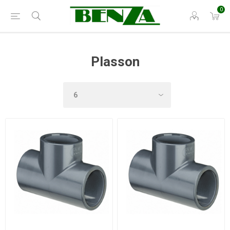
0
Plasson