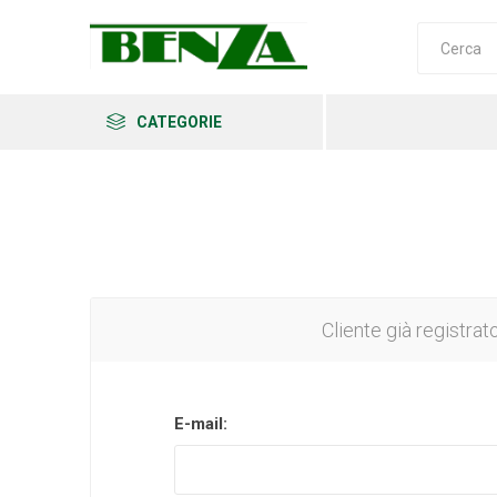
CATEGORIE
Arkema
Ars
Archman
Cliente già registrat
E-mail:
Erba
Felco
Fiskars