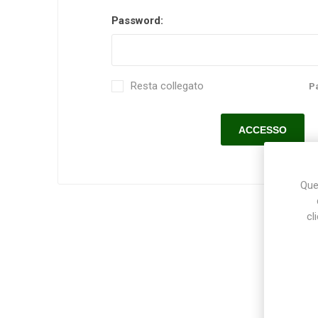
Password:
Makita
Mareva
Nardi
Resta collegato
P
Tricoflex
uPower
Vermobil
Ques
cl