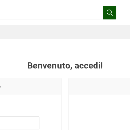
Benvenuto, accedi!
Benza
Bottos
Calpeda
Cofra
o
Gardena
Griffon
Gamma
Hozelock
pennelli