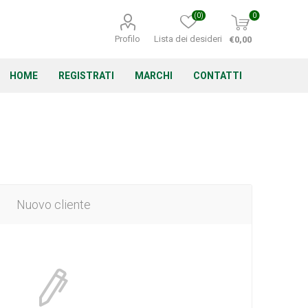
(0)
0
Profilo
Lista dei desideri
€0,00
HOME
REGISTRATI
MARCHI
CONTATTI
Corino Bruna
Echo
Energizer
Nuovo cliente
Irritrol
Irritec
Lacogreen