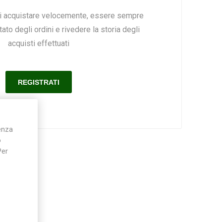
ai acquistare velocemente, essere sempre
ato degli ordini e rivedere la storia degli
Silky
Stocker
Toro
acquisti effettuati
ienza
o
Per