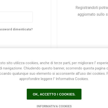
Registrandoti potr
aggiornato sullo st
Plasson
Rain Bird
RIV -
Sab
Rubinetteria
Italiana
assword dimenticata?
Velatta S.p.A
Volpi
to sito utilizza cookies, anche di terze parti, per migliorare l’ esper
Originale
di navigazione. Chiudendo questo banner, scorrendo questa pagina 
iccando qualunque suo elemento si acconsente all’uso dei cookies. 
approfondire leggere l’ Informativa Cookies.
Registrazione / Login
OK, ACCETTO I COOKIES.
Registrati e accedi al sito per ottenere l'esperienza migliore e ottenere tutti i vantaggi.
INFORMATIVA COOKIES