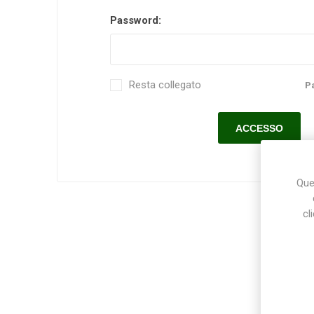
Password:
Makita
Mareva
Nardi
Resta collegato
P
Tricoflex
uPower
Vermobil
Ques
cl