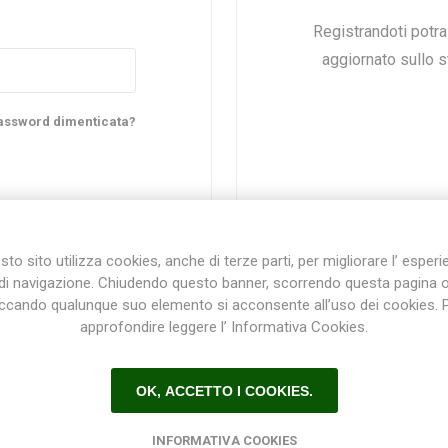
Registrandoti potr
aggiornato sullo st
Plasson
Rain Bird
RIV -
Sab
Rubinetteria
Italiana
assword dimenticata?
Velatta S.p.A
Volpi
to sito utilizza cookies, anche di terze parti, per migliorare l’ esper
Originale
di navigazione. Chiudendo questo banner, scorrendo questa pagina 
iccando qualunque suo elemento si acconsente all’uso dei cookies. 
approfondire leggere l’ Informativa Cookies.
Registrazione / Login
OK, ACCETTO I COOKIES.
Registrati e accedi al sito per ottenere l'esperienza migliore e ottenere tutti i vantaggi.
INFORMATIVA COOKIES