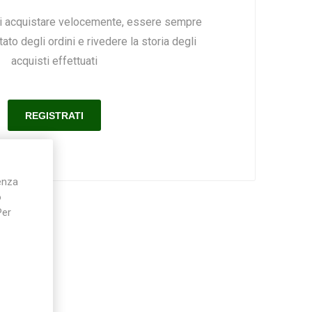
ai acquistare velocemente, essere sempre
ato degli ordini e rivedere la storia degli
Silky
Stocker
Toro
acquisti effettuati
ienza
o
Per