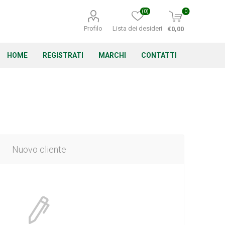
(0)
0
Profilo
Lista dei desideri
€0,00
HOME
REGISTRATI
MARCHI
CONTATTI
Corino Bruna
Echo
Energizer
Nuovo cliente
Irritrol
Irritec
Lacogreen