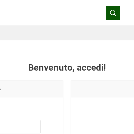
Benvenuto, accedi!
Benza
Bottos
Calpeda
Cofra
o
Gardena
Griffon
Gamma
Hozelock
pennelli