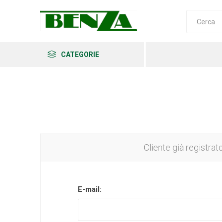
CATEGORIE
Arkema
Ars
Archman
Cliente già registrat
E-mail:
Erba
Felco
Fiskars