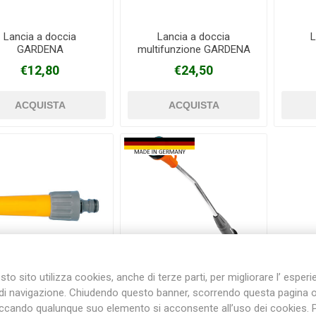
Lancia a doccia
Lancia a doccia
L
GARDENA
multifunzione GARDENA
Plasson
Rain Bird
RIV -
Sab
Rubinetteria
€12,80
€24,50
Italiana
Velatta S.p.A
Volpi
Originale
to sito utilizza cookies, anche di terze parti, per migliorare l’ esper
di navigazione. Chiudendo questo banner, scorrendo questa pagina 
cia CLASSIC per tubo
Lancia con prolunga
iccando qualunque suo elemento si acconsente all’uso dei cookies. 
HOZELOCK
GARDENA