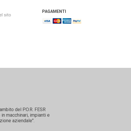
PAGAMENTI
l sito
'ambito del P.O.R. FESR
in macchinari, impianti e
zione aziendale".