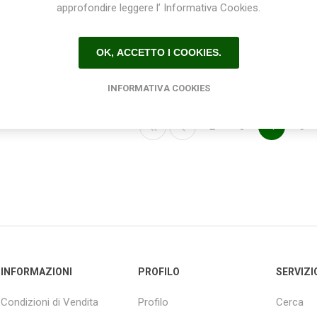
approfondire leggere l’ Informativa Cookies.
€6,00
€23,50
OK, ACCETTO I COOKIES.
INFORMATIVA COOKIES
2
3
4
5
INFORMAZIONI
PROFILO
SERVIZI
Condizioni di Vendita
Profilo
Cerca