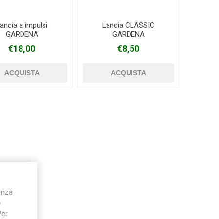
ancia a impulsi
Lancia CLASSIC
GARDENA
GARDENA
Silky
Stocker
Toro
€18,00
€8,50
ienza
o
Per