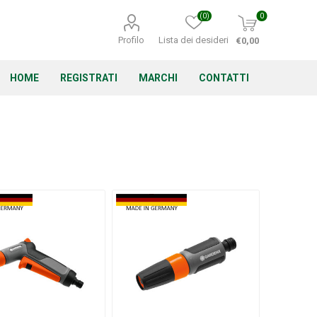
(0)
0
Profilo
Lista dei desideri
€0,00
HOME
REGISTRATI
MARCHI
CONTATTI
Corino Bruna
Echo
Energizer
Irritrol
Irritec
Lacogreen