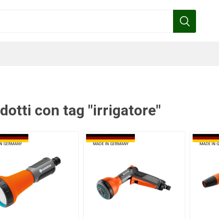
dotti con tag "irrigatore"
Benza
Bottos
Calpeda
Cofra
Gardena
Griffon
Gamma
Hozelock
pennelli