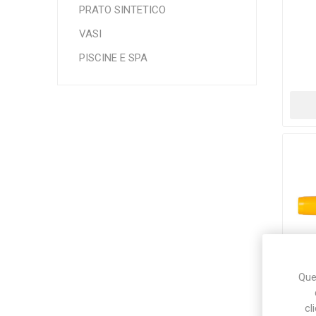
PRATO SINTETICO
VASI
Makita
Mareva
Nardi
PISCINE E SPA
Tricoflex
uPower
Vermobil
Ques
Lan
cl