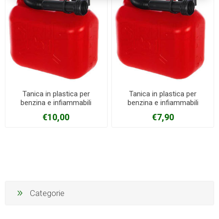
Tanica in plastica per
Tanica in plastica per
benzina e infiammabili
benzina e infiammabili
c/tappo e beccuccio
c/tappo e beccuccio
€10,00
€7,90
capienza 10 litri
capienza 5 litri
Categorie