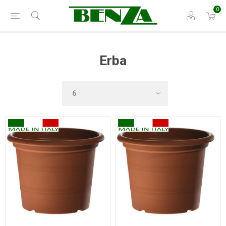
0
Erba