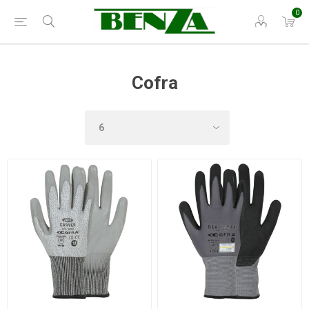
0
Cofra