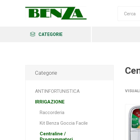
CATEGORIE
Cen
Categorie
Arkema
Ars
Archman
ANTINFORTUNISTICA
VISUAL
IRRIGAZIONE
Raccorderia
Erba
Felco
Fiskars
Kit Benza Goccia Facile
Centraline /
Programmatori