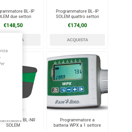
grammatore BL-IP
Programmatore BL-IP
LEM due settori
SOLEM quattro settori
€148,50
€174,00
ienza
o
Per
grammatore BL-NR
Programmatore a
SOLEM
batteria WPX a 1 settore
RainBird