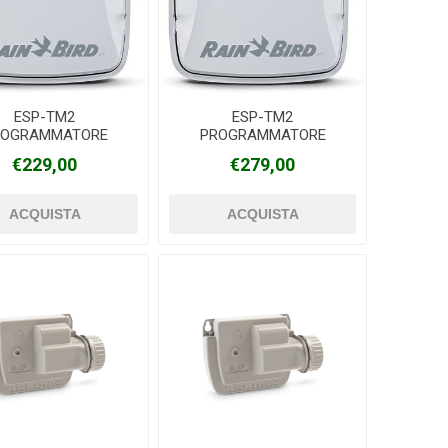
Silky
Stocker
Toro
ESP-TM2
ESP-TM2
ROGRAMMATORE
PROGRAMMATORE
AINBIRD 220V 6
RAINBIRD 220V 8
€229,00
€279,00
SETTORI
SETTORI