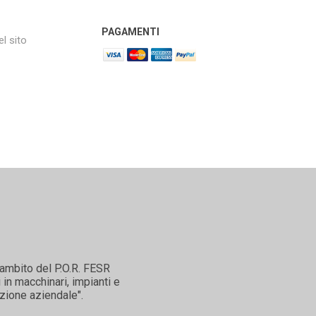
PAGAMENTI
l sito
'ambito del P.O.R. FESR
in macchinari, impianti e
zione aziendale".