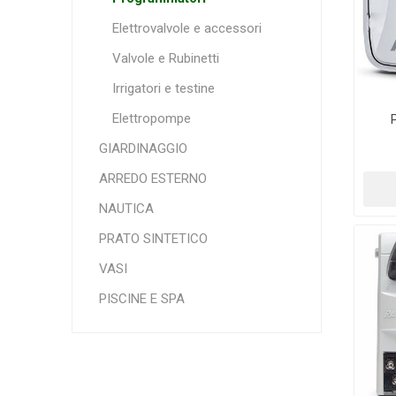
Elettrovalvole e accessori
Valvole e Rubinetti
Makita
Mareva
Nardi
Irrigatori e testine
Elettropompe
GIARDINAGGIO
ARREDO ESTERNO
NAUTICA
Tricoflex
uPower
Vermobil
PRATO SINTETICO
VASI
PISCINE E SPA