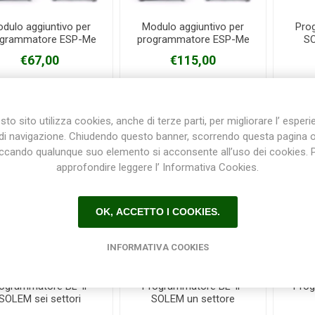
dulo aggiuntivo per
Modulo aggiuntivo per
Pro
ogrammatore ESP-Me
programmatore ESP-Me
SO
RainBird 3 stazioni
RainBird 6 stazioni
€67,00
€115,00
to sito utilizza cookies, anche di terze parti, per migliorare l’ esper
di navigazione. Chiudendo questo banner, scorrendo questa pagina 
iccando qualunque suo elemento si acconsente all’uso dei cookies. 
approfondire leggere l’ Informativa Cookies.
OK, ACCETTO I COOKIES.
INFORMATIVA COOKIES
ogrammatore BL-IP
Programmatore BL-IP
Pro
SOLEM sei settori
SOLEM un settore