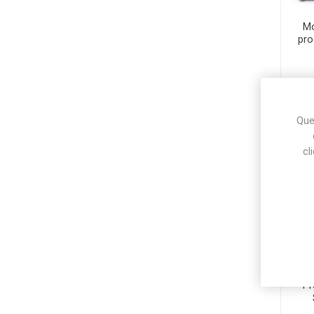
Mo
pr
Ques
cl
Pr