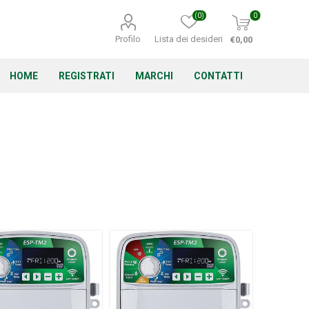
(0)
0
Profilo
Lista dei desideri
€0,00
HOME
REGISTRATI
MARCHI
CONTATTI
Corino Bruna
Echo
Energizer
Irritrol
Irritec
Lacogreen