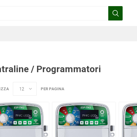
traline / Programmatori
Benza
Bottos
Calpeda
Cofra
IZZA
PER PAGINA
Gardena
Griffon
Gamma
Hozelock
pennelli