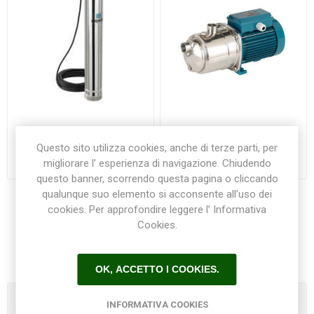
Pompa MXS MONOFASE
Pompa NGXM 3/100
Calpeda
Monofase Calpeda
Questo sito utilizza cookies, anche di terze parti, per
migliorare l’ esperienza di navigazione. Chiudendo
€720,00
€329,00
questo banner, scorrendo questa pagina o cliccando
qualunque suo elemento si acconsente all’uso dei
cookies. Per approfondire leggere l’ Informativa
Cookies.
1
2
3
4
OK, ACCETTO I COOKIES.
Categorie
INFORMATIVA COOKIES