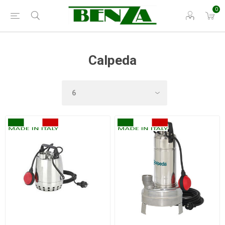
0
Calpeda